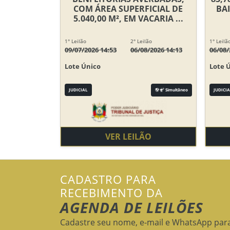
COM ÁREA SUPERFICIAL DE
BA
5.040,00 M², EM VACARIA ...
1° Leilão
2° Leilão
1° Leilã
09/07/2026 14:53
06/08/2026 14:13
06/08/
Lote Único
Lote 
JUDICIAL
Simultâneo
JUDICIA
VER LEILÃO
CADASTRO PARA
RECEBIMENTO DA
AGENDA DE LEILÕES
Cadastre seu nome, e-mail e WhatsApp par