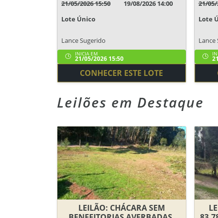
21/05/2026 15:50
19/08/2026 14:00
21/05/
Lote Único
Lote 
Lance Sugerido
Lance 
INICIA EM
IN
21/05/2026 15:50
21
CONHECER ESTE LOTE
Leilões em Destaque
LEILÃO: CHÁCARA SEM
LE
BENFEITORIAS AVERBADAS,
83,7