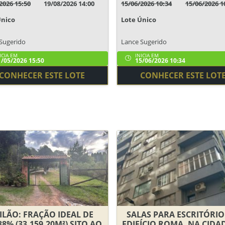
2026 15:50
19/08/2026 14:00
15/06/2026 10:34
15/06/2026 1
Único
Lote Único
Sugerido
Lance Sugerido
ICIA EM
INICIA EM
/05/2026 15:50
15/06/2026 10:34
CONHECER ESTE LOTE
CONHECER ESTE LOT
ILÃO: FRAÇÃO IDEAL DE
SALAS PARA ESCRITÓRI
88% (33.159,20M²) SITO AO
EDIFÍCIO ROMA, NA CIDA