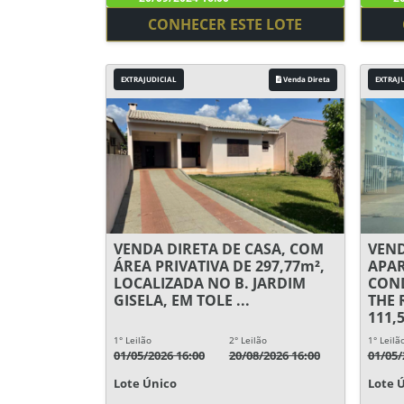
CONHECER ESTE LOTE
EXTRAJUDICIAL
Venda Direta
EXTRAJ
VENDA DIRETA DE CASA, COM
VEND
ÁREA PRIVATIVA DE 297,77m²,
APA
LOCALIZADA NO B. JARDIM
COND
GISELA, EM TOLE ...
THE 
111,5
1° Leilão
2° Leilão
1° Leilã
01/05/2026 16:00
20/08/2026 16:00
01/05/
Lote Único
Lote 