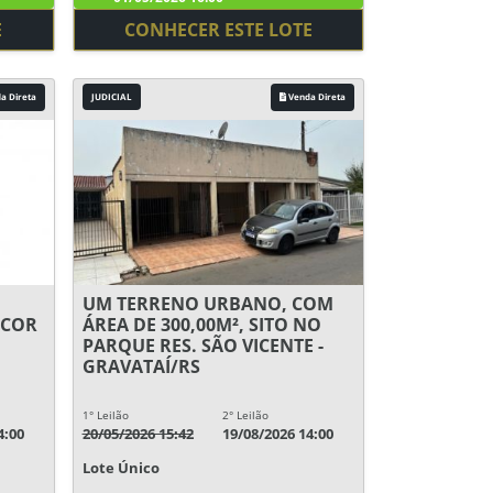
E
CONHECER ESTE LOTE
a Direta
JUDICIAL
Venda Direta
UM TERRENO URBANO, COM
 COR
ÁREA DE 300,00M², SITO NO
PARQUE RES. SÃO VICENTE -
GRAVATAÍ/RS
1° Leilão
2° Leilão
4:00
20/05/2026 15:42
19/08/2026 14:00
Lote Único