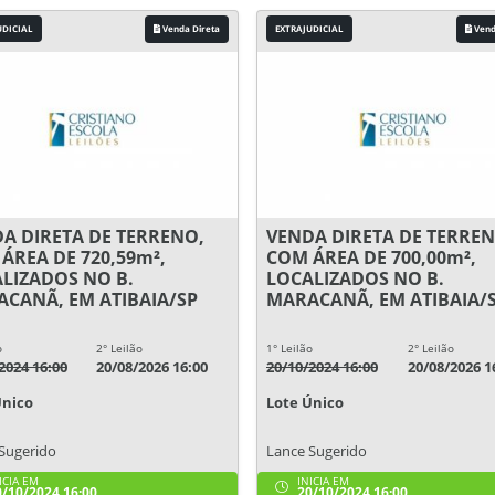
UDICIAL
Venda Direta
EXTRAJUDICIAL
Vend
A DIRETA DE TERRENO,
VENDA DIRETA DE TERREN
ÁREA DE 720,59m²,
COM ÁREA DE 700,00m²,
LIZADOS NO B.
LOCALIZADOS NO B.
CANÃ, EM ATIBAIA/SP
MARACANÃ, EM ATIBAIA/
o
2° Leilão
1° Leilão
2° Leilão
2024 16:00
20/08/2026 16:00
20/10/2024 16:00
20/08/2026 1
Único
Lote Único
Sugerido
Lance Sugerido
ICIA EM
INICIA EM
/10/2024 16:00
20/10/2024 16:00