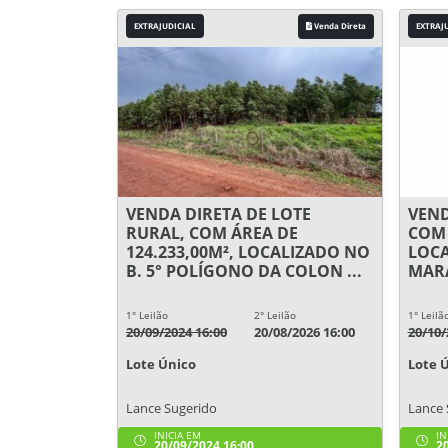
EXTRAJUDICIAL
Venda Direta
EXTRAJ
VENDA DIRETA DE LOTE
VEND
RURAL, COM ÁREA DE
COM 
124.233,00M², LOCALIZADO NO
LOCA
B. 5° POLÍGONO DA COLON ...
MARA
1° Leilão
2° Leilão
1° Leilã
20/09/2024 16:00
20/08/2026 16:00
20/10/
Lote Único
Lote 
Lance Sugerido
Lance 
INICIA EM
IN
20/09/2024 16:00
20