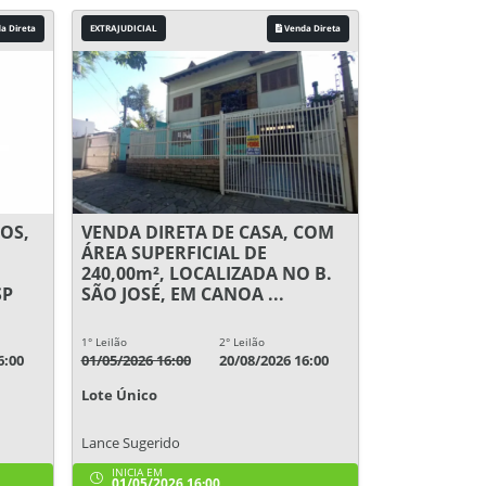
a Direta
EXTRAJUDICIAL
Venda Direta
OS,
VENDA DIRETA DE CASA, COM
ÁREA SUPERFICIAL DE
240,00m², LOCALIZADA NO B.
SP
SÃO JOSÉ, EM CANOA ...
1° Leilão
2° Leilão
6:00
01/05/2026 16:00
20/08/2026 16:00
Lote Único
Lance Sugerido
INICIA EM
01/05/2026 16:00