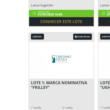
Lance Sugerido
Lance 
INICIA EM
IN
01/05/2026 16:00
01
CONHECER ESTE LOTE
JUDICIAL
Venda Direta
JUDICIA
LOTE 1: MARCA NOMINATIVA
LOTE
“FRILLEY”
“UGH
1° Leilão
2° Leilão
1° Leilã