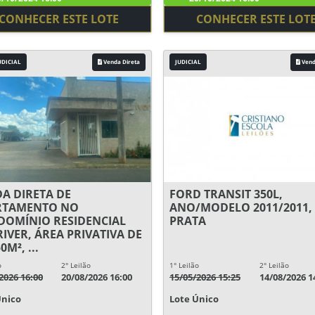
CONHECER ESTE LOTE
CONHECER ESTE LOT
UDICIAL
Venda Direta
JUDICIAL
Vend
A DIRETA DE
FORD TRANSIT 350L,
RTAMENTO NO
ANO/MODELO 2011/2011,
OMÍNIO RESIDENCIAL
PRATA
RIVER, ÁREA PRIVATIVA DE
0M², ...
o
2° Leilão
1° Leilão
2° Leilão
2026 16:00
20/08/2026 16:00
15/05/2026 15:25
14/08/2026 1
Único
Lote Único