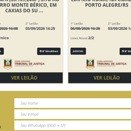
IRRO MONTE BÉRICO, EM
PORTO ALEGRE/RS
CAXIAS DO SU ...
o
2° Leilão
1° Leilão
2° Leilão
2026 16:08
03/09/2026 14:25
06/08/2026 16:28
03/09/2026 1
Único
2/2
Lotes Ativos:
L
Simultâneo
JUDICIAL
Si
VER LEILÃO
VER LEILÃO
a