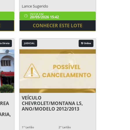
Lance Sugerido
INICIA EM
20/05/2026 15:42
E
CONHECER ESTE LOTE
a Direta
JUDICIAL
Online
VEÍCULO
REA
CHEVROLET/MONTANA LS,
ANO/MODELO 2012/2013
RIA,
1° Leilão
2° Leilão