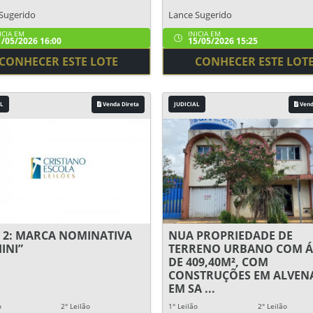
Sugerido
Lance Sugerido
ICIA EM
INICIA EM
/05/2026 16:00
15/05/2026 15:25
CONHECER ESTE LOTE
CONHECER ESTE LOT
L
Venda Direta
JUDICIAL
Vend
 2: MARCA NOMINATIVA
NUA PROPRIEDADE DE
INI”
TERRENO URBANO COM Á
DE 409,40M², COM
CONSTRUÇÕES EM ALVENA
EM SA ...
o
2° Leilão
1° Leilão
2° Leilão