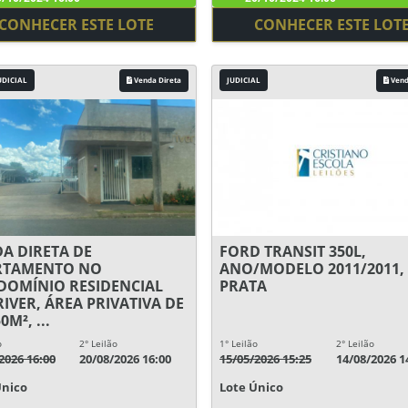
CONHECER ESTE LOTE
CONHECER ESTE LOT
UDICIAL
Venda Direta
JUDICIAL
Vend
A DIRETA DE
FORD TRANSIT 350L,
RTAMENTO NO
ANO/MODELO 2011/2011,
OMÍNIO RESIDENCIAL
PRATA
RIVER, ÁREA PRIVATIVA DE
0M², ...
o
2° Leilão
1° Leilão
2° Leilão
2026 16:00
20/08/2026 16:00
15/05/2026 15:25
14/08/2026 1
Único
Lote Único