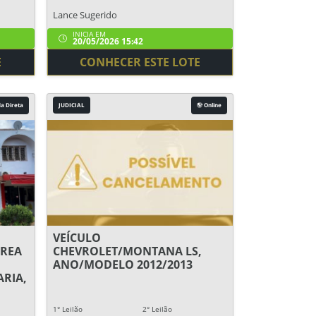
Lance Sugerido
INICIA EM
20/05/2026 15:42
E
CONHECER ESTE LOTE
a Direta
JUDICIAL
Online
VEÍCULO
REA
CHEVROLET/MONTANA LS,
ANO/MODELO 2012/2013
RIA,
1° Leilão
2° Leilão