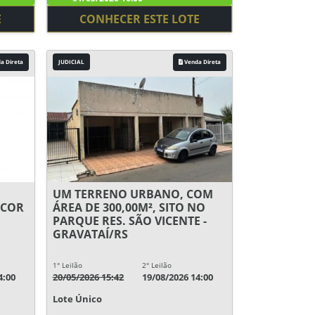
E
CONHECER ESTE LOTE
a Direta
JUDICIAL
Venda Direta
UM TERRENO URBANO, COM
 COR
ÁREA DE 300,00M², SITO NO
PARQUE RES. SÃO VICENTE -
GRAVATAÍ/RS
1° Leilão
2° Leilão
4:00
20/05/2026 15:42
19/08/2026 14:00
Lote Único