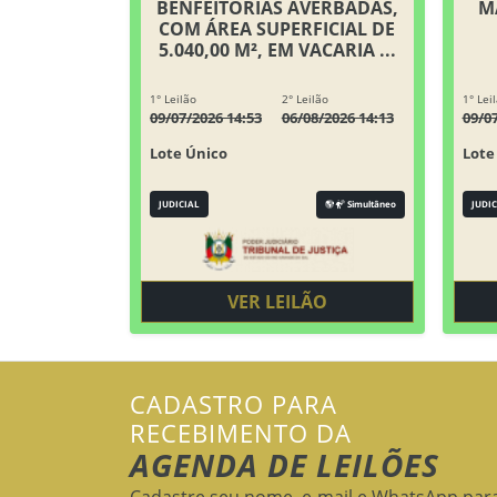
BENFEITORIAS AVERBADAS,
M
COM ÁREA SUPERFICIAL DE
5.040,00 M², EM VACARIA ...
1° Leilão
2° Leilão
1° Lei
09/07/2026 14:53
06/08/2026 14:13
09/0
Lote Único
Lote
JUDICIAL
Simultâneo
JUDIC
VER LEILÃO
CADASTRO PARA
RECEBIMENTO DA
AGENDA DE LEILÕES