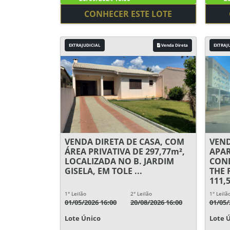
CONHECER ESTE LOTE
EXTRAJUDICIAL
Venda Direta
EXTRAJ
VENDA DIRETA DE CASA, COM
VEND
ÁREA PRIVATIVA DE 297,77m²,
APA
LOCALIZADA NO B. JARDIM
COND
GISELA, EM TOLE ...
THE 
111,5
1° Leilão
2° Leilão
1° Leilã
01/05/2026 16:00
20/08/2026 16:00
01/05/
Lote Único
Lote 