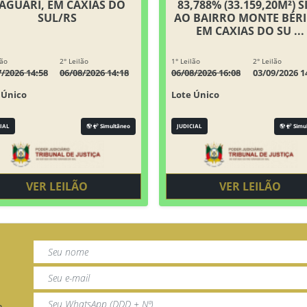
AGUARI, EM CAXIAS DO
83,788% (33.159,20M²) S
SUL/RS
AO BAIRRO MONTE BÉRI
EM CAXIAS DO SU ...
lão
2° Leilão
1° Leilão
2° Leilão
7/2026 14:58
06/08/2026 14:18
06/08/2026 16:08
03/09/2026 1
 Único
Lote Único
IAL
Simultâneo
JUDICIAL
Simu
VER LEILÃO
VER LEILÃO