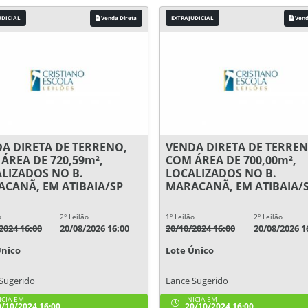
UDICIAL
Venda Direta
EXTRAJUDICIAL
Vend
A DIRETA DE TERRENO,
VENDA DIRETA DE TERREN
ÁREA DE 720,59m²,
COM ÁREA DE 700,00m²,
LIZADOS NO B.
LOCALIZADOS NO B.
CANÃ, EM ATIBAIA/SP
MARACANÃ, EM ATIBAIA/
o
2° Leilão
1° Leilão
2° Leilão
2024 16:00
20/08/2026 16:00
20/10/2024 16:00
20/08/2026 1
Único
Lote Único
Sugerido
Lance Sugerido
ICIA EM
INICIA EM
/10/2024 16:00
20/10/2024 16:00