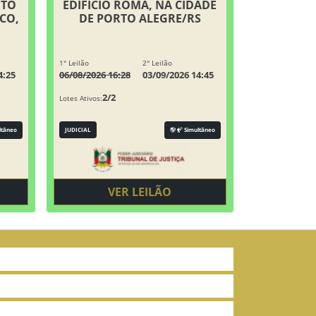
ITO
EDIFÍCIO ROMA, NA CIDADE
CO,
DE PORTO ALEGRE/RS
1° Leilão
2° Leilão
4:25
06/08/2026 16:28
03/09/2026 14:45
2/2
Lotes Ativos:
ltâneo
JUDICIAL
Simultâneo
VER LEILÃO