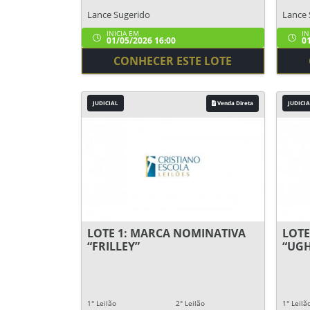
Lance Sugerido
Lance 
INICIA EM
IN
01/05/2026 16:00
01
CONHECER ESTE LOTE
JUDICIAL
Venda Direta
JUDICIA
LOTE 1: MARCA NOMINATIVA
LOTE
“FRILLEY”
“UGH
1° Leilão
2° Leilão
1° Leilã