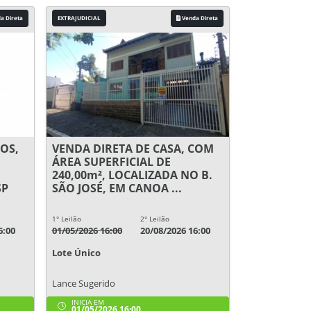
a Direta
EXTRAJUDICIAL
Venda Direta
OS,
VENDA DIRETA DE CASA, COM
ÁREA SUPERFICIAL DE
240,00m², LOCALIZADA NO B.
SP
SÃO JOSÉ, EM CANOA ...
1° Leilão
2° Leilão
6:00
01/05/2026 16:00
20/08/2026 16:00
Lote Único
Lance Sugerido
INICIA EM
01/05/2026 16:00