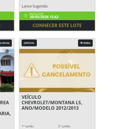
Lance Sugerido
INICIA EM
20/05/2026 15:42
E
CONHECER ESTE LOTE
a Direta
JUDICIAL
Online
VEÍCULO
REA
CHEVROLET/MONTANA LS,
ANO/MODELO 2012/2013
RIA,
1° Leilão
2° Leilão