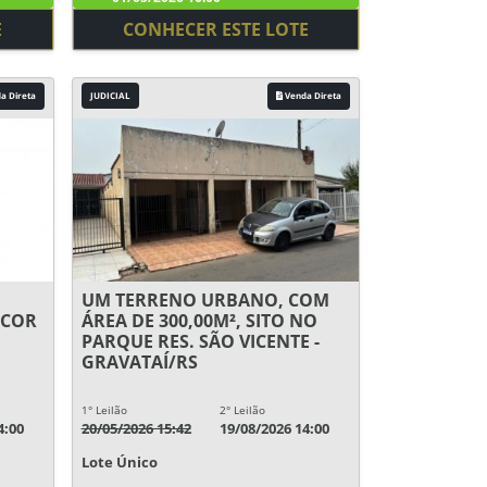
E
CONHECER ESTE LOTE
a Direta
JUDICIAL
Venda Direta
UM TERRENO URBANO, COM
 COR
ÁREA DE 300,00M², SITO NO
PARQUE RES. SÃO VICENTE -
GRAVATAÍ/RS
1° Leilão
2° Leilão
4:00
20/05/2026 15:42
19/08/2026 14:00
Lote Único