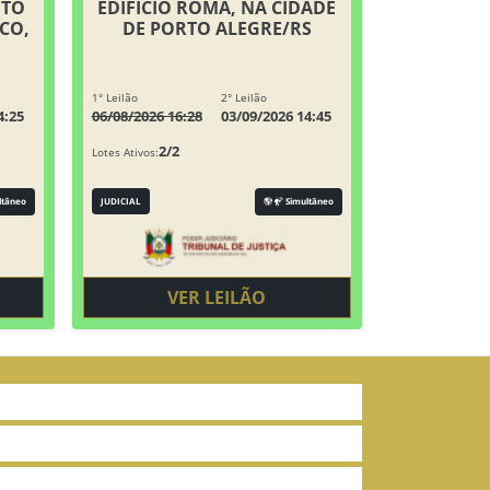
ITO
EDIFÍCIO ROMA, NA CIDADE
CO,
DE PORTO ALEGRE/RS
1° Leilão
2° Leilão
4:25
06/08/2026 16:28
03/09/2026 14:45
2/2
Lotes Ativos:
ltâneo
JUDICIAL
Simultâneo
VER LEILÃO