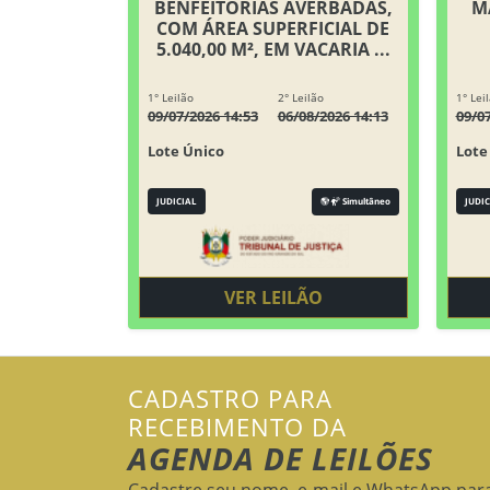
BENFEITORIAS AVERBADAS,
M
COM ÁREA SUPERFICIAL DE
5.040,00 M², EM VACARIA ...
1° Leilão
2° Leilão
1° Lei
09/07/2026 14:53
06/08/2026 14:13
09/0
Lote Único
Lote
JUDICIAL
Simultâneo
JUDIC
VER LEILÃO
CADASTRO PARA
RECEBIMENTO DA
AGENDA DE LEILÕES