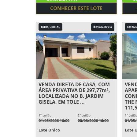
CONHECER ESTE LOTE
EXTRAJUDICIAL
Venda Direta
EXTRAJ
VENDA DIRETA DE CASA, COM
VEND
ÁREA PRIVATIVA DE 297,77m²,
APA
LOCALIZADA NO B. JARDIM
COND
GISELA, EM TOLE ...
THE 
111,5
1° Leilão
2° Leilão
1° Leilã
01/05/2026 16:00
20/08/2026 16:00
01/05/
Lote Único
Lote 