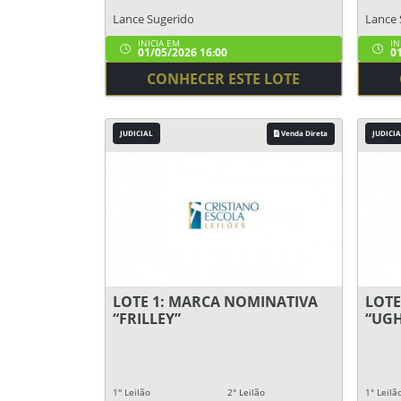
Lance Sugerido
Lance 
INICIA EM
IN
01/05/2026 16:00
01
CONHECER ESTE LOTE
JUDICIAL
Venda Direta
JUDICIA
LOTE 1: MARCA NOMINATIVA
LOTE
“FRILLEY”
“UGH
1° Leilão
2° Leilão
1° Leilã