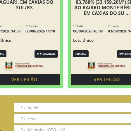
AGUARI, EM CAXIAS DO
83,788% (33.159,20M²) S
SUL/RS
AO BAIRRO MONTE BÉRI
EM CAXIAS DO SU ...
lão
2° Leilão
1° Leilão
2° Leilão
7/2026 14:58
06/08/2026 14:18
06/08/2026 16:08
03/09/2026 1
 Único
Lote Único
IAL
Simultâneo
JUDICIAL
Simu
VER LEILÃO
VER LEILÃO