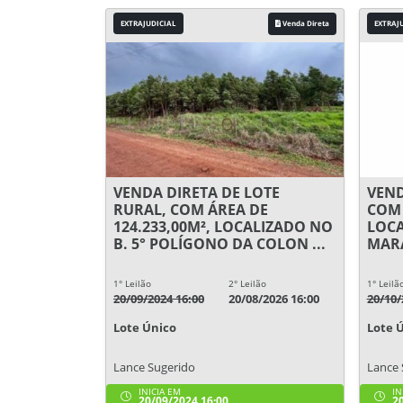
EXTRAJUDICIAL
Venda Direta
EXTRAJ
VENDA DIRETA DE LOTE
VEND
RURAL, COM ÁREA DE
COM 
124.233,00M², LOCALIZADO NO
LOCA
B. 5° POLÍGONO DA COLON ...
MARA
1° Leilão
2° Leilão
1° Leilã
20/09/2024 16:00
20/08/2026 16:00
20/10/
Lote Único
Lote 
Lance Sugerido
Lance 
INICIA EM
IN
20/09/2024 16:00
20