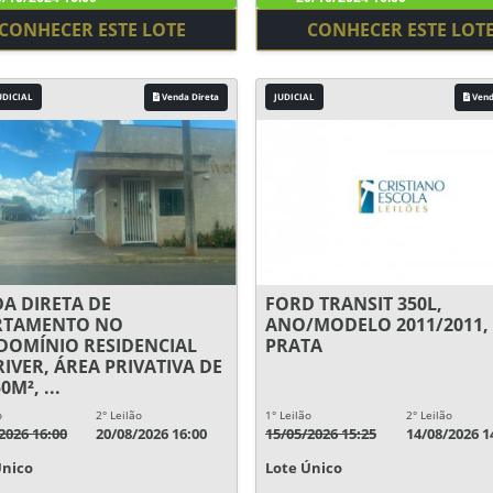
CONHECER ESTE LOTE
CONHECER ESTE LOT
UDICIAL
Venda Direta
JUDICIAL
Vend
A DIRETA DE
FORD TRANSIT 350L,
RTAMENTO NO
ANO/MODELO 2011/2011,
OMÍNIO RESIDENCIAL
PRATA
RIVER, ÁREA PRIVATIVA DE
0M², ...
o
2° Leilão
1° Leilão
2° Leilão
2026 16:00
20/08/2026 16:00
15/05/2026 15:25
14/08/2026 1
Único
Lote Único