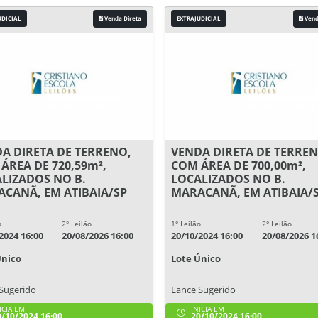
UDICIAL
Venda Direta
EXTRAJUDICIAL
Vend
A DIRETA DE TERRENO,
VENDA DIRETA DE TERREN
ÁREA DE 720,59m²,
COM ÁREA DE 700,00m²,
LIZADOS NO B.
LOCALIZADOS NO B.
CANÃ, EM ATIBAIA/SP
MARACANÃ, EM ATIBAIA/
o
2° Leilão
1° Leilão
2° Leilão
2024 16:00
20/08/2026 16:00
20/10/2024 16:00
20/08/2026 1
Único
Lote Único
Sugerido
Lance Sugerido
ICIA EM
INICIA EM
/10/2024 16:00
20/10/2024 16:00