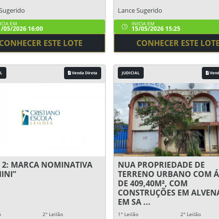
Sugerido
Lance Sugerido
ICIA EM
INICIA EM
/05/2026 16:00
15/05/2026 15:25
CONHECER ESTE LOTE
CONHECER ESTE LOT
L
Venda Direta
JUDICIAL
Vend
 2: MARCA NOMINATIVA
NUA PROPRIEDADE DE
INI”
TERRENO URBANO COM Á
DE 409,40M², COM
CONSTRUÇÕES EM ALVENA
EM SA ...
o
2° Leilão
1° Leilão
2° Leilão