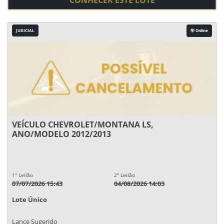
CONHECER ESTE LOTE
JUDICIAL
Online
VEÍCULO CHEVROLET/MONTANA LS,
ANO/MODELO 2012/2013
1° Leilão
2° Leilão
07/07/2026 15:43
04/08/2026 14:03
Lote Único
Lance Sugerido