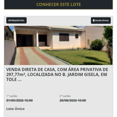
CONHECER ESTE LOTE
EXTRAJUDICIAL
Venda Direta
VENDA DIRETA DE CASA, COM ÁREA PRIVATIVA DE
297,77m², LOCALIZADA NO B. JARDIM GISELA, EM
TOLE ...
1° Leilão
2° Leilão
01/05/2026 16:00
20/08/2026 16:00
Lote Único