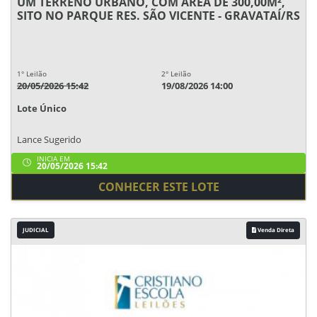
UM TERRENO URBANO, COM ÁREA DE 300,00M²,
SITO NO PARQUE RES. SÃO VICENTE - GRAVATAÍ/RS
1° Leilão
2° Leilão
20/05/2026 15:42
19/08/2026 14:00
Lote Único
Lance Sugerido
INICIA EM
20/05/2026 15:42
CONHECER ESTE LOTE
JUDICIAL
Venda Direta