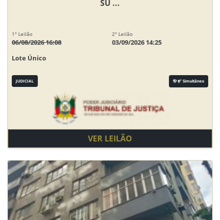
SU ...
1° Leilão
2° Leilão
06/08/2026 16:08
03/09/2026 14:25
Lote Único
JUDICIAL
Simultâneo
VER LEILÃO