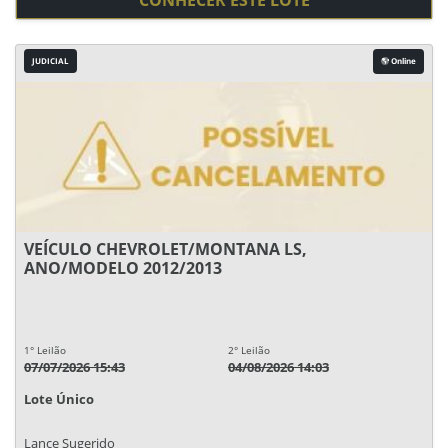
CONHECER ESTE LOTE
JUDICIAL
Online
VEÍCULO CHEVROLET/MONTANA LS,
ANO/MODELO 2012/2013
1° Leilão
2° Leilão
07/07/2026 15:43
04/08/2026 14:03
Lote Único
Lance Sugerido