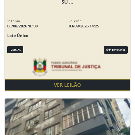
SU ...
1° Leilão
2° Leilão
06/08/2026 16:08
03/09/2026 14:25
Lote Único
JUDICIAL
Simultâneo
VER LEILÃO