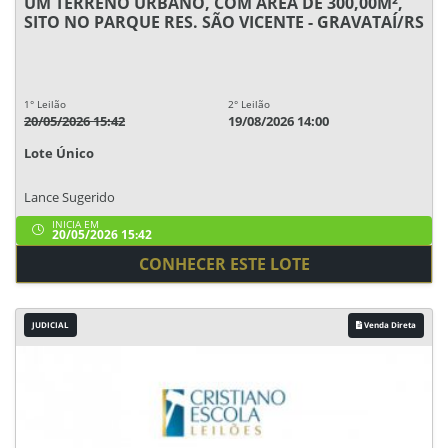
UM TERRENO URBANO, COM ÁREA DE 300,00M²,
SITO NO PARQUE RES. SÃO VICENTE - GRAVATAÍ/RS
1° Leilão
2° Leilão
20/05/2026 15:42
19/08/2026 14:00
Lote Único
Lance Sugerido
INICIA EM
20/05/2026 15:42
CONHECER ESTE LOTE
JUDICIAL
Venda Direta