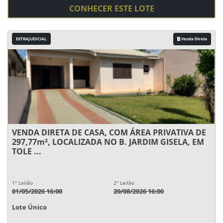
CONHECER ESTE LOTE
EXTRAJUDICIAL
Venda Direta
VENDA DIRETA DE CASA, COM ÁREA PRIVATIVA DE
297,77m², LOCALIZADA NO B. JARDIM GISELA, EM
TOLE ...
1° Leilão
2° Leilão
01/05/2026 16:00
20/08/2026 16:00
Lote Único