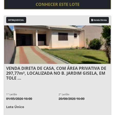
CONHECER ESTE LOTE
EXTRAJUDICIAL
Venda Direta
VENDA DIRETA DE CASA, COM ÁREA PRIVATIVA DE
297,77m², LOCALIZADA NO B. JARDIM GISELA, EM
TOLE ...
1° Leilão
2° Leilão
01/05/2026 16:00
20/08/2026 16:00
Lote Único