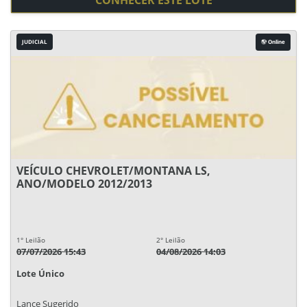
CONHECER ESTE LOTE
JUDICIAL
Online
VEÍCULO CHEVROLET/MONTANA LS,
ANO/MODELO 2012/2013
1° Leilão
2° Leilão
07/07/2026 15:43
04/08/2026 14:03
Lote Único
Lance Sugerido