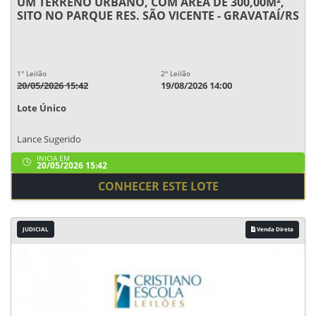
UM TERRENO URBANO, COM ÁREA DE 300,00M²,
SITO NO PARQUE RES. SÃO VICENTE - GRAVATAÍ/RS
1° Leilão
2° Leilão
20/05/2026 15:42
19/08/2026 14:00
Lote Único
Lance Sugerido
INICIA EM
20/05/2026 15:42
CONHECER ESTE LOTE
JUDICIAL
Venda Direta