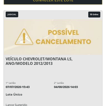
CONHECER ESTE LOTE
JUDICIAL
Online
VEÍCULO CHEVROLET/MONTANA LS,
ANO/MODELO 2012/2013
1° Leilão
2° Leilão
07/07/2026 15:43
04/08/2026 14:03
Lote Único
Lance Sugerido