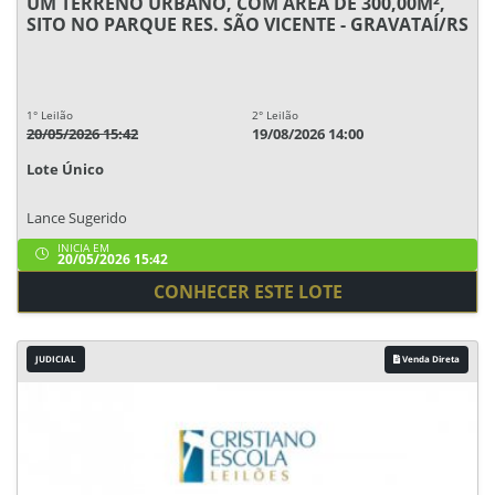
UM TERRENO URBANO, COM ÁREA DE 300,00M²,
SITO NO PARQUE RES. SÃO VICENTE - GRAVATAÍ/RS
1° Leilão
2° Leilão
20/05/2026 15:42
19/08/2026 14:00
Lote Único
Lance Sugerido
INICIA EM
20/05/2026 15:42
CONHECER ESTE LOTE
JUDICIAL
Venda Direta