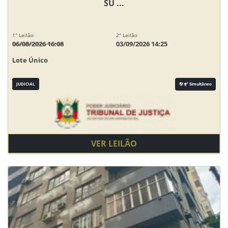
SU ...
1° Leilão
2° Leilão
06/08/2026 16:08
03/09/2026 14:25
Lote Único
JUDICIAL
Simultâneo
VER LEILÃO