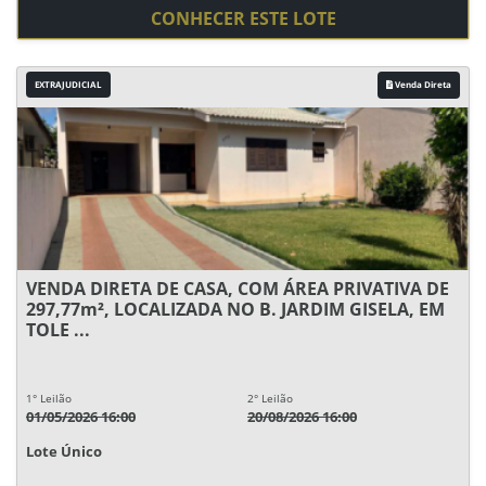
CONHECER ESTE LOTE
EXTRAJUDICIAL
Venda Direta
VENDA DIRETA DE CASA, COM ÁREA PRIVATIVA DE
297,77m², LOCALIZADA NO B. JARDIM GISELA, EM
TOLE ...
1° Leilão
2° Leilão
01/05/2026 16:00
20/08/2026 16:00
Lote Único