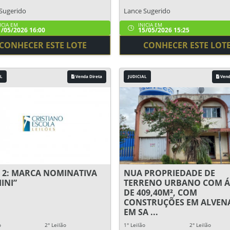
Sugerido
Lance Sugerido
ICIA EM
INICIA EM
/05/2026 16:00
15/05/2026 15:25
CONHECER ESTE LOTE
CONHECER ESTE LOT
L
Venda Direta
JUDICIAL
Vend
 2: MARCA NOMINATIVA
NUA PROPRIEDADE DE
INI”
TERRENO URBANO COM Á
DE 409,40M², COM
CONSTRUÇÕES EM ALVENA
EM SA ...
o
2° Leilão
1° Leilão
2° Leilão