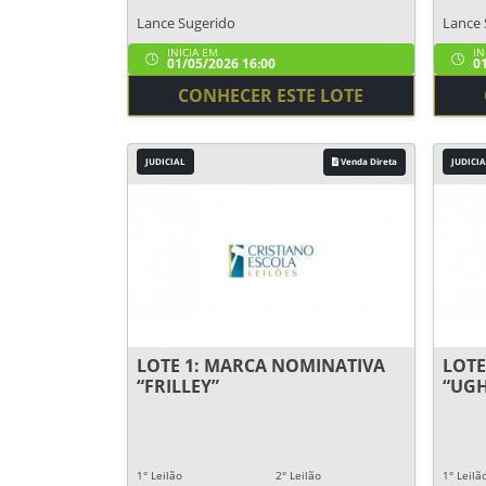
Lance Sugerido
Lance 
INICIA EM
IN
01/05/2026 16:00
01
CONHECER ESTE LOTE
JUDICIAL
Venda Direta
JUDICIA
LOTE 1: MARCA NOMINATIVA
LOTE
“FRILLEY”
“UGH
1° Leilão
2° Leilão
1° Leilã