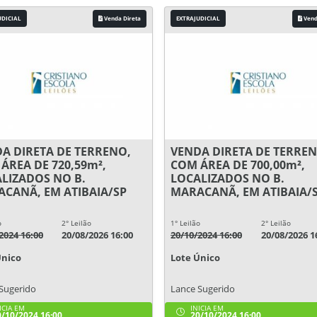
UDICIAL
Venda Direta
EXTRAJUDICIAL
Vend
A DIRETA DE TERRENO,
VENDA DIRETA DE TERREN
ÁREA DE 720,59m²,
COM ÁREA DE 700,00m²,
LIZADOS NO B.
LOCALIZADOS NO B.
CANÃ, EM ATIBAIA/SP
MARACANÃ, EM ATIBAIA/
o
2° Leilão
1° Leilão
2° Leilão
2024 16:00
20/08/2026 16:00
20/10/2024 16:00
20/08/2026 1
Único
Lote Único
Sugerido
Lance Sugerido
ICIA EM
INICIA EM
/10/2024 16:00
20/10/2024 16:00