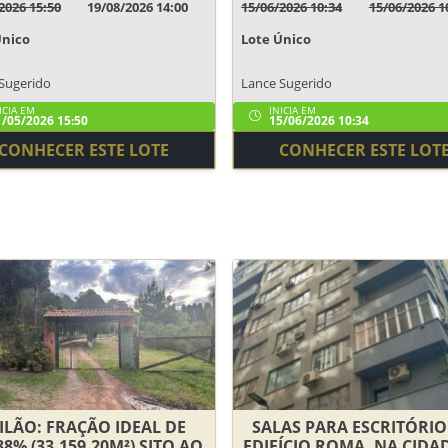
2026 15:50
19/08/2026 14:00
15/06/2026 10:34
15/06/2026 1
Único
Lote Único
Sugerido
Lance Sugerido
ICIA EM
INICIA EM
/05/2026 15:50
15/06/2026 10:34
CONHECER ESTE LOTE
CONHECER ESTE LOT
ILÃO: FRAÇÃO IDEAL DE
SALAS PARA ESCRITÓRI
88% (33.159,20M²) SITO AO
EDIFÍCIO ROMA, NA CIDA