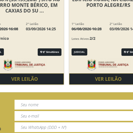
IRRO MONTE BÉRICO, EM
PORTO ALEGRE/RS
CAXIAS DO SU ...
o
2° Leilão
1° Leilão
2° Leilão
2026 16:08
03/09/2026 14:25
06/08/2026 16:28
03/09/2026 1
Único
2/2
Lotes Ativos:
L
Simultâneo
JUDICIAL
Si
VER LEILÃO
VER LEILÃO
a