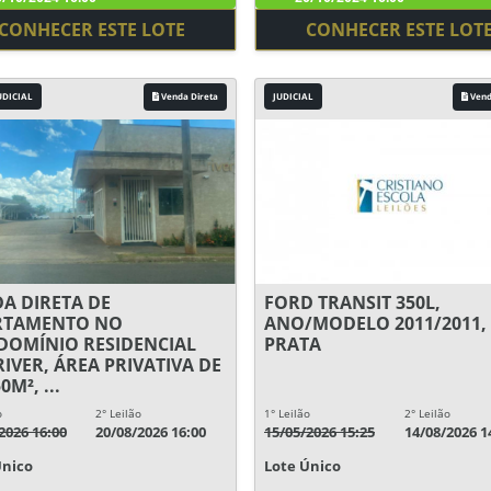
CONHECER ESTE LOTE
CONHECER ESTE LOT
UDICIAL
Venda Direta
JUDICIAL
Vend
A DIRETA DE
FORD TRANSIT 350L,
RTAMENTO NO
ANO/MODELO 2011/2011,
OMÍNIO RESIDENCIAL
PRATA
RIVER, ÁREA PRIVATIVA DE
0M², ...
o
2° Leilão
1° Leilão
2° Leilão
2026 16:00
20/08/2026 16:00
15/05/2026 15:25
14/08/2026 1
Único
Lote Único