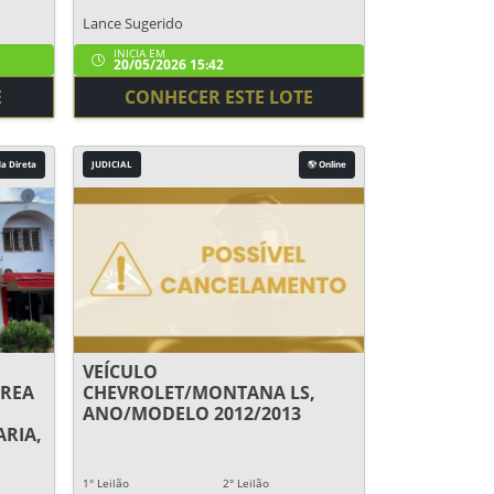
Lance Sugerido
INICIA EM
20/05/2026 15:42
E
CONHECER ESTE LOTE
a Direta
JUDICIAL
Online
VEÍCULO
REA
CHEVROLET/MONTANA LS,
ANO/MODELO 2012/2013
RIA,
1° Leilão
2° Leilão