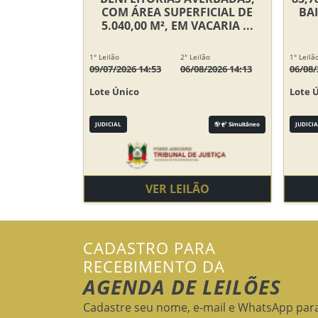
COM ÁREA SUPERFICIAL DE
BA
5.040,00 M², EM VACARIA ...
1° Leilão
2° Leilão
1° Leilã
09/07/2026 14:53
06/08/2026 14:13
06/08/
Lote Único
Lote 
JUDICIAL
Simultâneo
JUDICIA
VER LEILÃO
CADASTRO PARA
RECEBIMENTO DA
AGENDA DE LEILÕES
Cadastre seu nome, e-mail e WhatsApp par