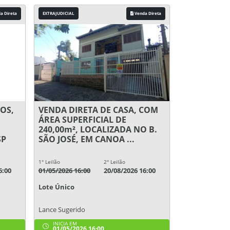
a Direta
EXTRAJUDICIAL
Venda Direta
OS,
VENDA DIRETA DE CASA, COM
ÁREA SUPERFICIAL DE
240,00m², LOCALIZADA NO B.
SP
SÃO JOSÉ, EM CANOA ...
1° Leilão
2° Leilão
6:00
01/05/2026 16:00
20/08/2026 16:00
Lote Único
Lance Sugerido
INICIA EM
01/05/2026 16:00