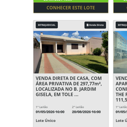
CONHECER ESTE LOTE
EXTRAJUDICIAL
Venda Direta
EXTRAJ
VENDA DIRETA DE CASA, COM
VEND
ÁREA PRIVATIVA DE 297,77m²,
APA
LOCALIZADA NO B. JARDIM
COND
GISELA, EM TOLE ...
THE 
111,5
1° Leilão
2° Leilão
1° Leilã
01/05/2026 16:00
20/08/2026 16:00
01/05/
Lote Único
Lote 