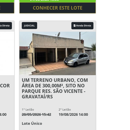
E
CONHECER ESTE LOTE
a Direta
JUDICIAL
Venda Direta
UM TERRENO URBANO, COM
 COR
ÁREA DE 300,00M², SITO NO
PARQUE RES. SÃO VICENTE -
GRAVATAÍ/RS
1° Leilão
2° Leilão
4:00
20/05/2026 15:42
19/08/2026 14:00
Lote Único