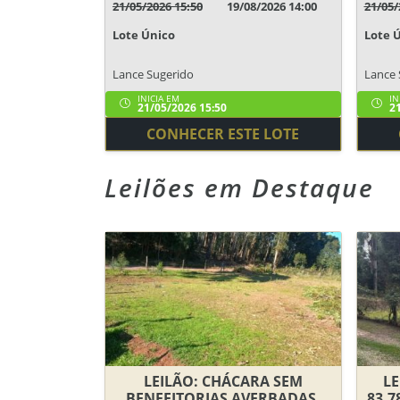
21/05/2026 15:50
19/08/2026 14:00
21/05/
Lote Único
Lote 
Lance Sugerido
Lance 
INICIA EM
IN
21/05/2026 15:50
21
CONHECER ESTE LOTE
Leilões em Destaque
LEILÃO: CHÁCARA SEM
LE
BENFEITORIAS AVERBADAS,
83,7