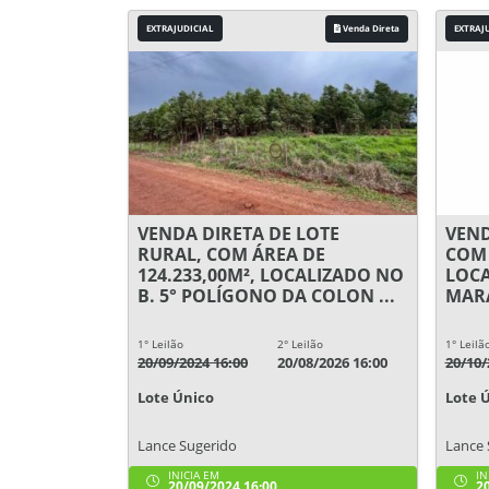
EXTRAJUDICIAL
Venda Direta
EXTRAJ
VENDA DIRETA DE LOTE
VEND
RURAL, COM ÁREA DE
COM 
124.233,00M², LOCALIZADO NO
LOCA
B. 5° POLÍGONO DA COLON ...
MARA
1° Leilão
2° Leilão
1° Leilã
20/09/2024 16:00
20/08/2026 16:00
20/10/
Lote Único
Lote 
Lance Sugerido
Lance 
INICIA EM
IN
20/09/2024 16:00
20