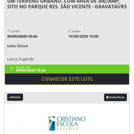
UM TERRENO URBANO, COM ÁREA DE 300,00M²,
SITO NO PARQUE RES. SÃO VICENTE - GRAVATAÍ/RS
1° Leilão
2° Leilão
20/05/2026 15:42
19/08/2026 14:00
Lote Único
Lance Sugerido
INICIA EM
20/05/2026 15:42
CONHECER ESTE LOTE
JUDICIAL
Venda Direta