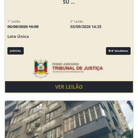
SU ...
1° Leilão
2° Leilão
06/08/2026 16:08
03/09/2026 14:25
Lote Único
JUDICIAL
Simultâneo
VER LEILÃO