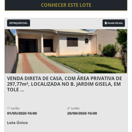
CONHECER ESTE LOTE
EXTRAJUDICIAL
Venda Direta
VENDA DIRETA DE CASA, COM ÁREA PRIVATIVA DE
297,77m², LOCALIZADA NO B. JARDIM GISELA, EM
TOLE ...
1° Leilão
2° Leilão
01/05/2026 16:00
20/08/2026 16:00
Lote Único