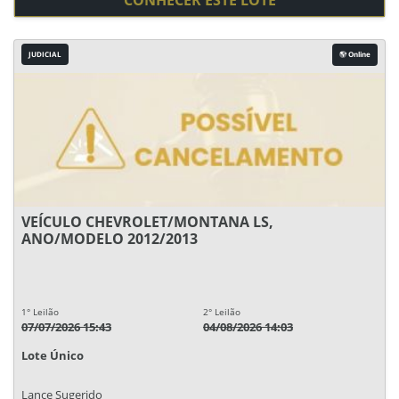
CONHECER ESTE LOTE
JUDICIAL
Online
VEÍCULO CHEVROLET/MONTANA LS,
ANO/MODELO 2012/2013
1° Leilão
2° Leilão
07/07/2026 15:43
04/08/2026 14:03
Lote Único
Lance Sugerido