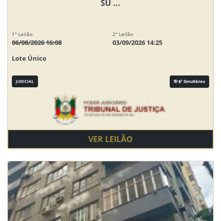
SU ...
1° Leilão
2° Leilão
06/08/2026 16:08
03/09/2026 14:25
Lote Único
JUDICIAL
Simultâneo
VER LEILÃO