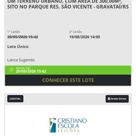
UM TERRENO URBANO, COM ÁREA DE 300,00M²,
SITO NO PARQUE RES. SÃO VICENTE - GRAVATAÍ/RS
1° Leilão
2° Leilão
20/05/2026 15:42
19/08/2026 14:00
Lote Único
Lance Sugerido
INICIA EM
20/05/2026 15:42
CONHECER ESTE LOTE
JUDICIAL
Venda Direta