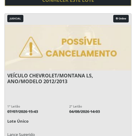
CONHECER ESTE LOTE
JUDICIAL
Online
VEÍCULO CHEVROLET/MONTANA LS,
ANO/MODELO 2012/2013
1° Leilão
2° Leilão
07/07/2026 15:43
04/08/2026 14:03
Lote Único
Lance Sugerido