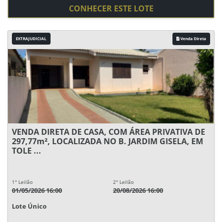
CONHECER ESTE LOTE
EXTRAJUDICIAL
Venda Direta
VENDA DIRETA DE CASA, COM ÁREA PRIVATIVA DE
297,77m², LOCALIZADA NO B. JARDIM GISELA, EM
TOLE ...
1° Leilão
2° Leilão
01/05/2026 16:00
20/08/2026 16:00
Lote Único