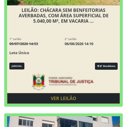
LEILÃO: CHÁCARA SEM BENFEITORIAS
AVERBADAS, COM ÁREA SUPERFICIAL DE
5.040,00 M², EM VACARIA ...
1° Leilão
2° Leilão
09/07/2026 14:53
06/08/2026 14:10
Lote Único
JUDICIAL
Simultâneo
VER LEILÃO