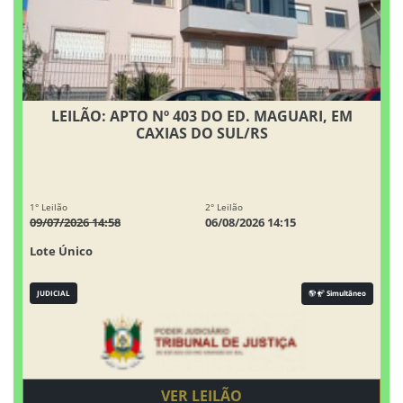
LEILÃO: APTO Nº 403 DO ED. MAGUARI, EM
CAXIAS DO SUL/RS
1° Leilão
2° Leilão
09/07/2026 14:58
06/08/2026 14:15
Lote Único
JUDICIAL
Simultâneo
VER LEILÃO