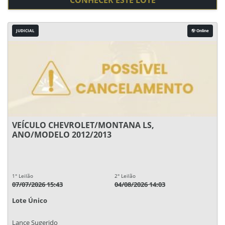
CONHECER ESTE LOTE
JUDICIAL
Online
VEÍCULO CHEVROLET/MONTANA LS,
ANO/MODELO 2012/2013
1° Leilão
2° Leilão
07/07/2026 15:43
04/08/2026 14:03
Lote Único
Lance Sugerido