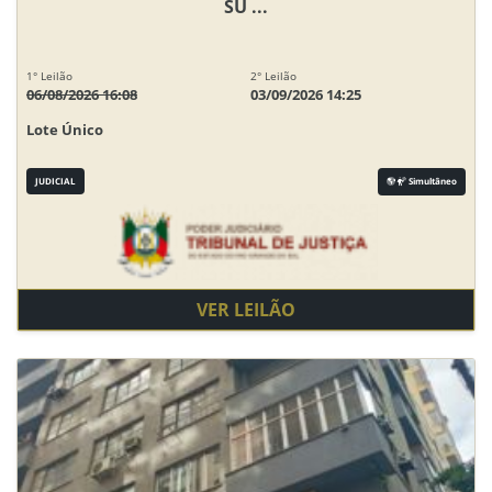
SU ...
1° Leilão
2° Leilão
06/08/2026 16:08
03/09/2026 14:25
Lote Único
JUDICIAL
Simultâneo
VER LEILÃO