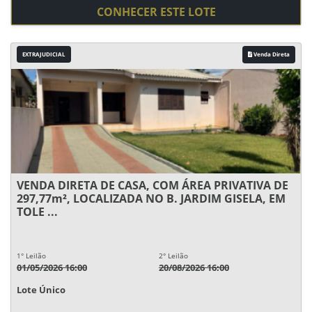
CONHECER ESTE LOTE
EXTRAJUDICIAL
Venda Direta
VENDA DIRETA DE CASA, COM ÁREA PRIVATIVA DE
297,77m², LOCALIZADA NO B. JARDIM GISELA, EM
TOLE ...
1° Leilão
2° Leilão
01/05/2026 16:00
20/08/2026 16:00
Lote Único