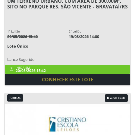
UM TERRENO URBANO, COM ÁREA DE 300,00M²,
SITO NO PARQUE RES. SÃO VICENTE - GRAVATAÍ/RS
1° Leilão
2° Leilão
20/05/2026 15:42
19/08/2026 14:00
Lote Único
Lance Sugerido
INICIA EM
20/05/2026 15:42
CONHECER ESTE LOTE
JUDICIAL
Venda Direta