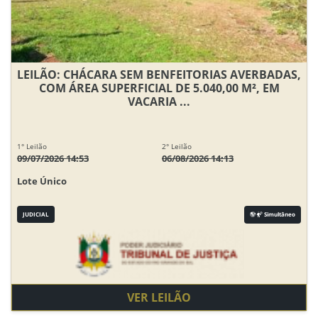
LEILÃO: CHÁCARA SEM BENFEITORIAS AVERBADAS,
COM ÁREA SUPERFICIAL DE 5.040,00 M², EM
VACARIA ...
1° Leilão
2° Leilão
09/07/2026 14:53
06/08/2026 14:13
Lote Único
JUDICIAL
Simultâneo
VER LEILÃO