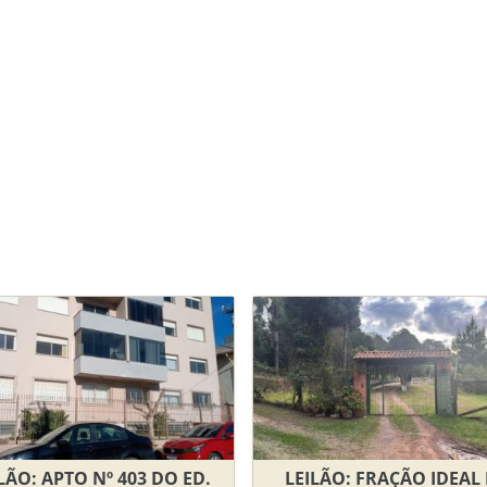
LÃO: APTO Nº 403 DO ED.
LEILÃO: FRAÇÃO IDEAL