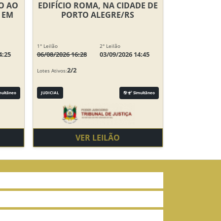
TO AO
EDIFÍCIO ROMA, NA CIDADE DE
 EM
PORTO ALEGRE/RS
1° Leilão
2° Leilão
4:25
06/08/2026 16:28
03/09/2026 14:45
2/2
Lotes Ativos:
multâneo
JUDICIAL
Simultâneo
VER LEILÃO