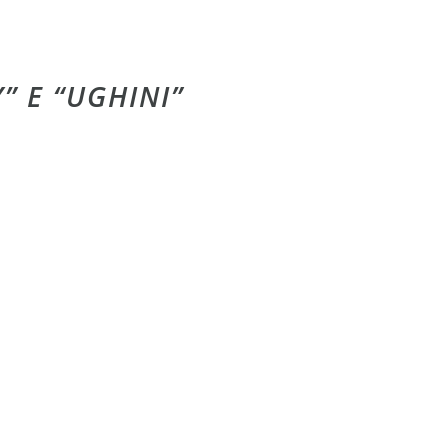
” E “UGHINI”