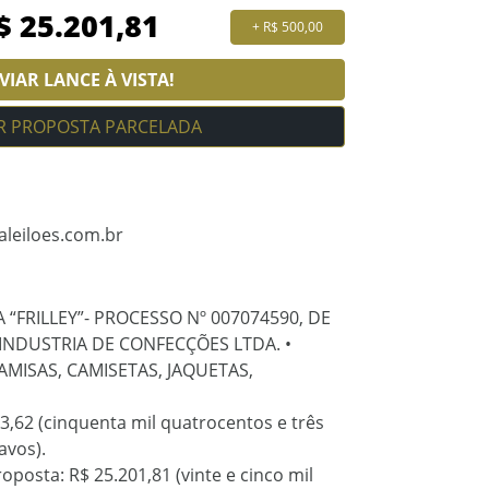
+ R$ 500,00
IAR LANCE À VISTA!
R PROPOSTA PARCELADA
aleiloes.com.br
 “FRILLEY”- PROCESSO Nº 007074590, DE
INDUSTRIA DE CONFECÇÕES LTDA. •
CAMISAS, CAMISETAS, JAQUETAS,
03,62 (cinquenta mil quatrocentos e três
avos).
posta: R$ 25.201,81 (vinte e cinco mil