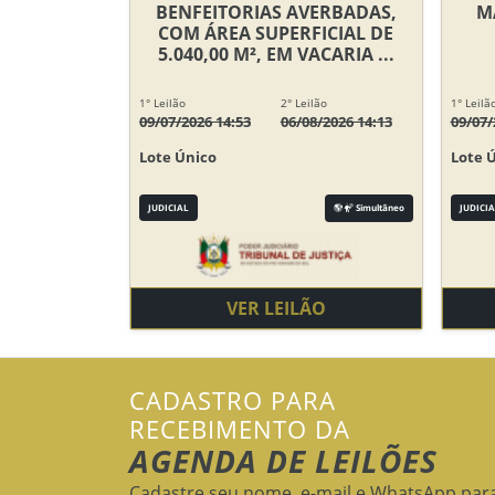
BENFEITORIAS AVERBADAS,
M
COM ÁREA SUPERFICIAL DE
5.040,00 M², EM VACARIA ...
1° Leilão
2° Leilão
1° Leilã
09/07/2026 14:53
06/08/2026 14:13
09/07/
Lote Único
Lote 
JUDICIAL
Simultâneo
JUDICIA
VER LEILÃO
CADASTRO PARA
RECEBIMENTO DA
AGENDA DE LEILÕES
Cadastre seu nome, e-mail e WhatsApp par