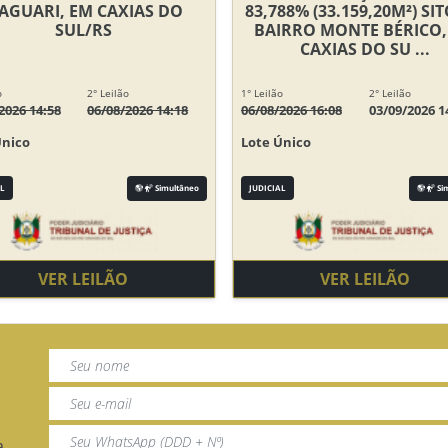
AGUARI, EM CAXIAS DO
83,788% (33.159,20M²) SI
SUL/RS
BAIRRO MONTE BÉRICO,
CAXIAS DO SU ...
o
2° Leilão
1° Leilão
2° Leilão
2026 14:58
06/08/2026 14:18
06/08/2026 16:08
03/09/2026 1
Único
Lote Único
L
Simultâneo
JUDICIAL
Si
VER LEILÃO
VER LEILÃO
a