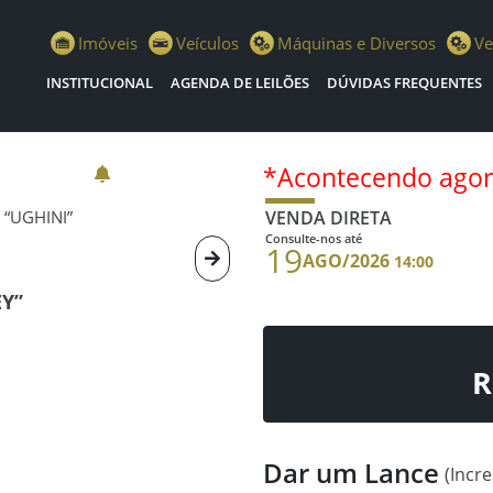
istiano Escola Leilões
Imóveis
Veículos
Máquinas e Diversos
Ve
INSTITUCIONAL
AGENDA DE LEILÕES
DÚVIDAS FREQUENTES
*Acontecendo ago
 “UGHINI”
VENDA DIRETA
Consulte-nos até
19
AGO/2026
14:00
EY”
R
Dar um Lance
(Incr