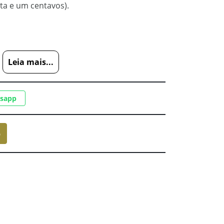
ta e um centavos).
Leia mais...
tsapp
o