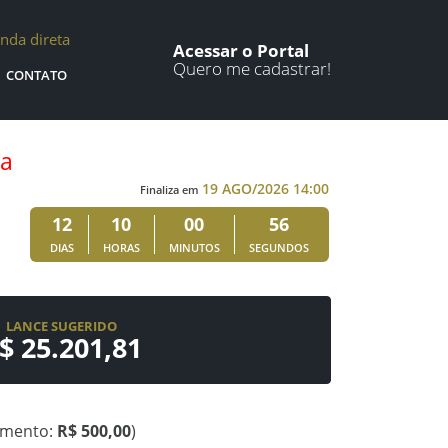
nda direta
Acessar o Portal
Quero me cadastrar!
CONTATO
ra
19 AGO/2026 14:00
Finaliza em
12
10
00
56
DIAS
HORAS
MINUTOS
SEGUNDOS
LANCE SUGERIDO
$ 25.201,81
emento:
R$ 500,00
)