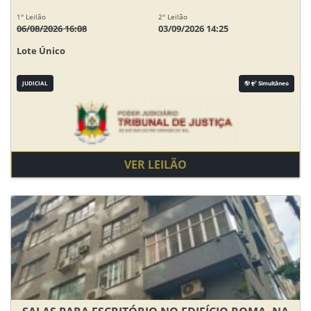
1° Leilão
2° Leilão
06/08/2026 16:08
03/09/2026 14:25
Lote Único
JUDICIAL
Simultâneo
VER LEILÃO