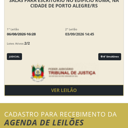
SALAS PARA ESCRITÓRIO NO EDIFÍCIO ROMA, NA
CIDADE DE PORTO ALEGRE/RS
1° Leilão
2° Leilão
06/08/2026 16:28
03/09/2026 14:45
2/2
Lotes Ativos:
JUDICIAL
Simultâneo
VER LEILÃO
CADASTRO PARA RECEBIMENTO DA
AGENDA DE LEILÕES