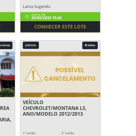
Lance Sugerido
INICIA EM
20/05/2026 15:42
E
CONHECER ESTE LOTE
a Direta
JUDICIAL
Online
VEÍCULO
REA
CHEVROLET/MONTANA LS,
ANO/MODELO 2012/2013
RIA,
1° Leilão
2° Leilão