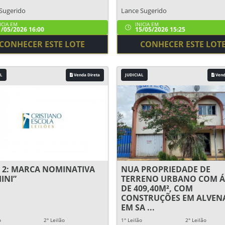
Sugerido
Lance Sugerido
ICIA EM
INICIA EM
/05/2026 16:00
15/05/2026 15:25
CONHECER ESTE LOTE
CONHECER ESTE LOT
L
Venda Direta
JUDICIAL
Vend
 2: MARCA NOMINATIVA
NUA PROPRIEDADE DE
INI”
TERRENO URBANO COM Á
DE 409,40M², COM
CONSTRUÇÕES EM ALVENA
EM SA ...
o
2° Leilão
1° Leilão
2° Leilão