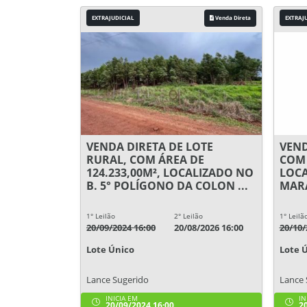
EXTRAJUDICIAL
Venda Direta
EXTRAJ
VENDA DIRETA DE LOTE
VEND
RURAL, COM ÁREA DE
COM 
124.233,00M², LOCALIZADO NO
LOCA
B. 5° POLÍGONO DA COLON ...
MARA
1° Leilão
2° Leilão
1° Leilã
20/09/2024 16:00
20/08/2026 16:00
20/10/
Lote Único
Lote 
Lance Sugerido
Lance 
INICIA EM
IN
20/09/2024 16:00
20