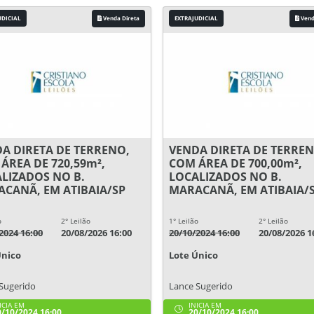
UDICIAL
Venda Direta
EXTRAJUDICIAL
Vend
A DIRETA DE TERRENO,
VENDA DIRETA DE TERREN
ÁREA DE 720,59m²,
COM ÁREA DE 700,00m²,
LIZADOS NO B.
LOCALIZADOS NO B.
CANÃ, EM ATIBAIA/SP
MARACANÃ, EM ATIBAIA/
o
2° Leilão
1° Leilão
2° Leilão
2024 16:00
20/08/2026 16:00
20/10/2024 16:00
20/08/2026 1
Único
Lote Único
Sugerido
Lance Sugerido
ICIA EM
INICIA EM
/10/2024 16:00
20/10/2024 16:00