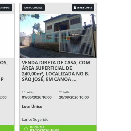
a Direta
EXTRAJUDICIAL
Venda Direta
OS,
VENDA DIRETA DE CASA, COM
ÁREA SUPERFICIAL DE
240,00m², LOCALIZADA NO B.
SP
SÃO JOSÉ, EM CANOA ...
1° Leilão
2° Leilão
6:00
01/05/2026 16:00
20/08/2026 16:00
Lote Único
Lance Sugerido
INICIA EM
01/05/2026 16:00