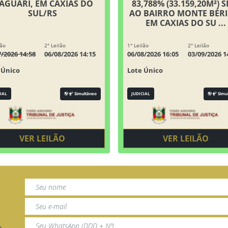
AGUARI, EM CAXIAS DO
83,788% (33.159,20M²) S
SUL/RS
AO BAIRRO MONTE BÉRI
EM CAXIAS DO SU ...
lão
2° Leilão
1° Leilão
2° Leilão
7/2026 14:58
06/08/2026 14:15
06/08/2026 16:05
03/09/2026 1
 Único
Lote Único
IAL
Simultâneo
JUDICIAL
Simu
VER LEILÃO
VER LEILÃO