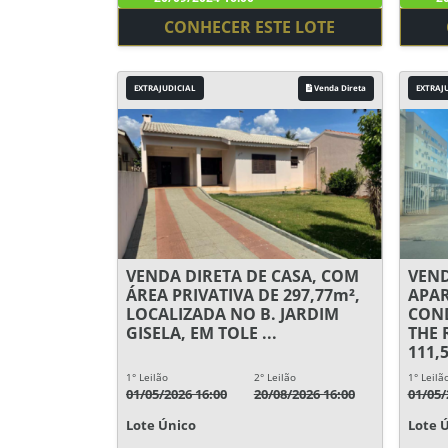
CONHECER ESTE LOTE
EXTRAJUDICIAL
Venda Direta
EXTRAJ
VENDA DIRETA DE CASA, COM
VEND
ÁREA PRIVATIVA DE 297,77m²,
APA
LOCALIZADA NO B. JARDIM
COND
GISELA, EM TOLE ...
THE 
111,5
1° Leilão
2° Leilão
1° Leilã
01/05/2026 16:00
20/08/2026 16:00
01/05/
Lote Único
Lote 