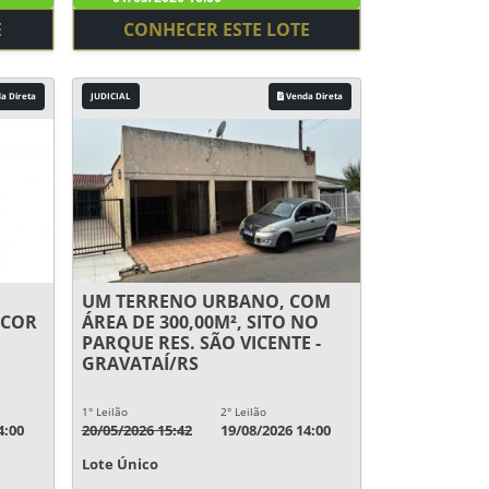
E
CONHECER ESTE LOTE
a Direta
JUDICIAL
Venda Direta
UM TERRENO URBANO, COM
 COR
ÁREA DE 300,00M², SITO NO
PARQUE RES. SÃO VICENTE -
GRAVATAÍ/RS
1° Leilão
2° Leilão
4:00
20/05/2026 15:42
19/08/2026 14:00
Lote Único