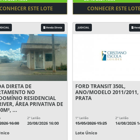
CONHECER ESTE LOTE
CONHECER ESTE LOT
UDICIAL
Venda Direta
JUDICIAL
Vend
A DIRETA DE
FORD TRANSIT 350L,
RTAMENTO NO
ANO/MODELO 2011/2011,
OMÍNIO RESIDENCIAL
PRATA
RIVER, ÁREA PRIVATIVA DE
0M², ...
o
2° Leilão
1° Leilão
2° Leilão
2026 16:00
20/08/2026 16:00
15/05/2026 15:25
14/08/2026 1
Único
Lote Único