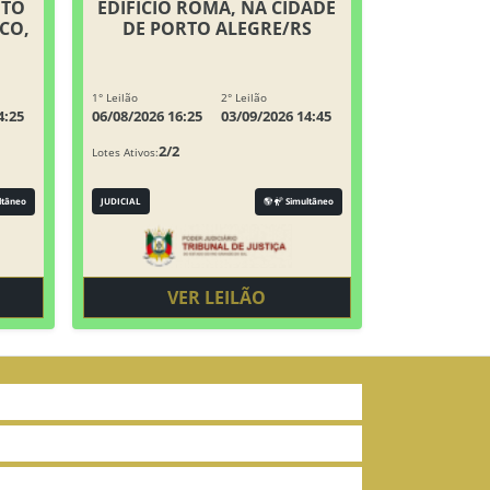
ITO
EDIFÍCIO ROMA, NA CIDADE
CO,
DE PORTO ALEGRE/RS
1° Leilão
2° Leilão
4:25
06/08/2026 16:25
03/09/2026 14:45
2/2
Lotes Ativos:
ltâneo
JUDICIAL
Simultâneo
VER LEILÃO