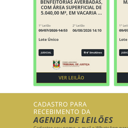
BENFEITORIAS AVERBADAS,
M
COM ÁREA SUPERFICIAL DE
5.040,00 M², EM VACARIA ...
1° Leilão
2° Leilão
1° Lei
09/07/2026 14:53
06/08/2026 14:10
09/0
Lote Único
Lote
JUDICIAL
Simultâneo
JUDIC
VER LEILÃO
CADASTRO PARA
RECEBIMENTO DA
AGENDA DE LEILÕES