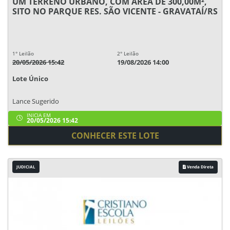
UM TERRENO URBANO, COM ÁREA DE 300,00M²,
SITO NO PARQUE RES. SÃO VICENTE - GRAVATAÍ/RS
1° Leilão
2° Leilão
20/05/2026 15:42
19/08/2026 14:00
Lote Único
Lance Sugerido
INICIA EM
20/05/2026 15:42
CONHECER ESTE LOTE
JUDICIAL
Venda Direta