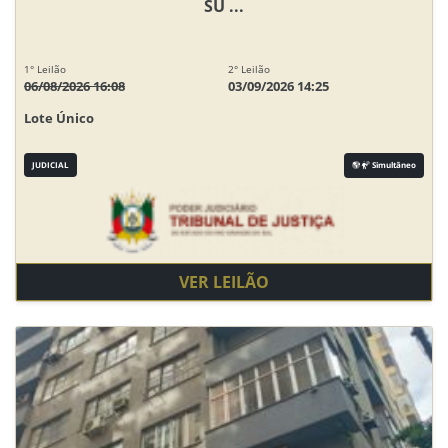
SU ...
1° Leilão
2° Leilão
06/08/2026 16:08
03/09/2026 14:25
Lote Único
JUDICIAL
Simultâneo
VER LEILÃO