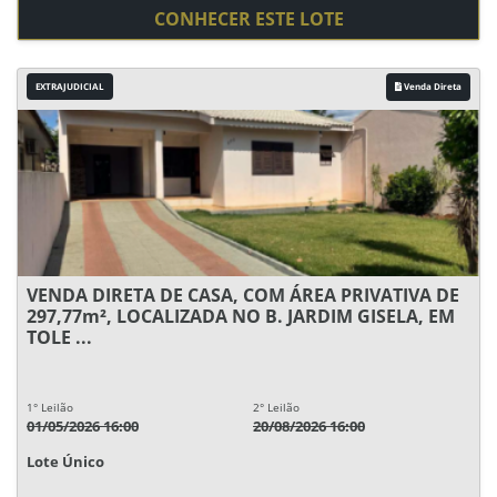
CONHECER ESTE LOTE
EXTRAJUDICIAL
Venda Direta
VENDA DIRETA DE CASA, COM ÁREA PRIVATIVA DE
297,77m², LOCALIZADA NO B. JARDIM GISELA, EM
TOLE ...
1° Leilão
2° Leilão
01/05/2026 16:00
20/08/2026 16:00
Lote Único