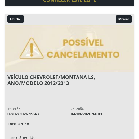
CONHECER ESTE LOTE
JUDICIAL
Online
VEÍCULO CHEVROLET/MONTANA LS,
ANO/MODELO 2012/2013
1° Leilão
2° Leilão
07/07/2026 15:43
04/08/2026 14:03
Lote Único
Lance Sugerido