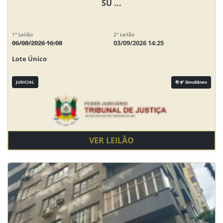
SU ...
1° Leilão
2° Leilão
06/08/2026 16:08
03/09/2026 14:25
Lote Único
JUDICIAL
Simultâneo
VER LEILÃO