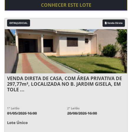
CONHECER ESTE LOTE
EXTRAJUDICIAL
Venda Direta
VENDA DIRETA DE CASA, COM ÁREA PRIVATIVA DE
297,77m², LOCALIZADA NO B. JARDIM GISELA, EM
TOLE ...
1° Leilão
2° Leilão
01/05/2026 16:00
20/08/2026 16:00
Lote Único