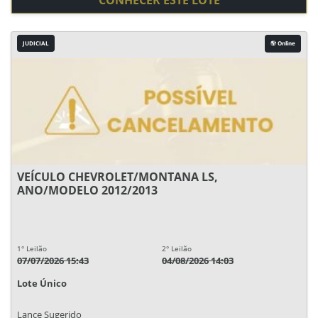
CONHECER ESTE LOTE
JUDICIAL
Online
VEÍCULO CHEVROLET/MONTANA LS,
ANO/MODELO 2012/2013
1° Leilão
2° Leilão
07/07/2026 15:43
04/08/2026 14:03
Lote Único
Lance Sugerido