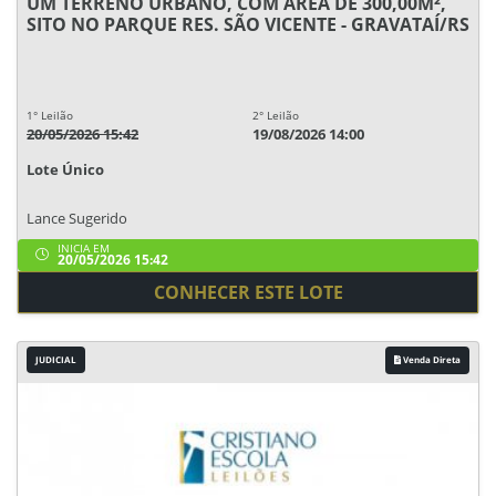
UM TERRENO URBANO, COM ÁREA DE 300,00M²,
SITO NO PARQUE RES. SÃO VICENTE - GRAVATAÍ/RS
1° Leilão
2° Leilão
20/05/2026 15:42
19/08/2026 14:00
Lote Único
Lance Sugerido
INICIA EM
20/05/2026 15:42
CONHECER ESTE LOTE
JUDICIAL
Venda Direta