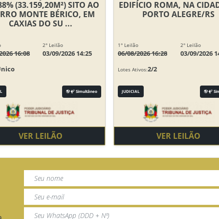
88% (33.159,20M²) SITO AO
EDIFÍCIO ROMA, NA CIDA
IRRO MONTE BÉRICO, EM
PORTO ALEGRE/RS
CAXIAS DO SU ...
o
2° Leilão
1° Leilão
2° Leilão
2026 16:08
03/09/2026 14:25
06/08/2026 16:28
03/09/2026 1
Único
2/2
Lotes Ativos:
L
Simultâneo
JUDICIAL
Si
VER LEILÃO
VER LEILÃO
a