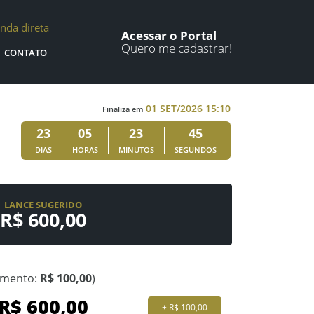
nda direta
Acessar o Portal
Quero me cadastrar!
CONTATO
01 SET/2026 15:10
Finaliza em
23
05
23
45
DIAS
HORAS
MINUTOS
SEGUNDOS
LANCE SUGERIDO
R$ 600,00
emento:
R$ 100,00
)
+ R$ 100,00