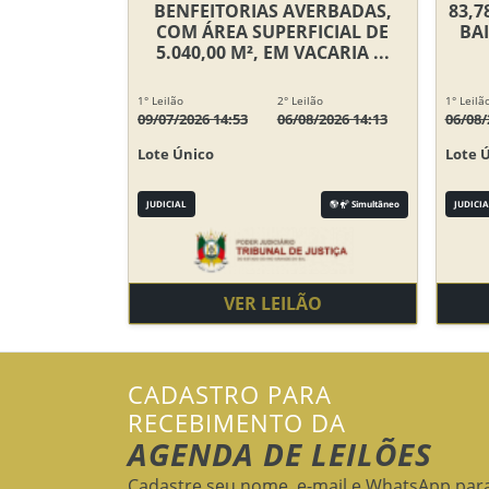
BENFEITORIAS AVERBADAS,
83,7
COM ÁREA SUPERFICIAL DE
BA
5.040,00 M², EM VACARIA ...
1° Leilão
2° Leilão
1° Leilã
09/07/2026 14:53
06/08/2026 14:13
06/08/
Lote Único
Lote 
JUDICIAL
Simultâneo
JUDICIA
VER LEILÃO
CADASTRO PARA
RECEBIMENTO DA
AGENDA DE LEILÕES
Cadastre seu nome, e-mail e WhatsApp par