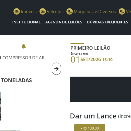
istiano Escola Leilões
Imóveis
Veículos
Máquinas e Diversos
Ve
INSTITUCIONAL
AGENDA DE LEILÕES
DÚVIDAS FREQUENTES
PRIMEIRO LEILÃO
Encerra em
01
UM COMPRESSOR DE AR
SET/2026
15:10
3 TONELADAS
Dar um Lance
(Incr
- R$ 100,00