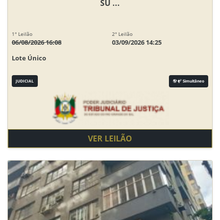
SU ...
1° Leilão
2° Leilão
06/08/2026 16:08
03/09/2026 14:25
Lote Único
JUDICIAL
Simultâneo
VER LEILÃO