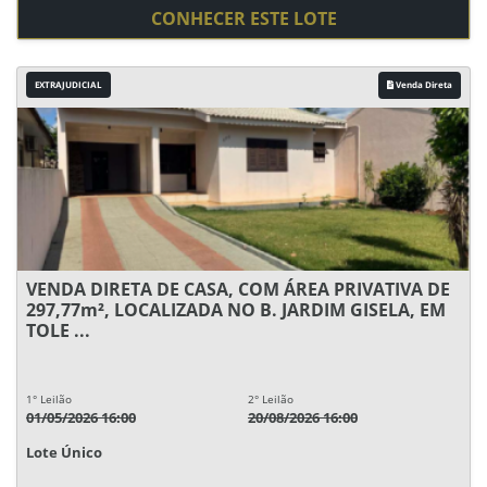
CONHECER ESTE LOTE
EXTRAJUDICIAL
Venda Direta
VENDA DIRETA DE CASA, COM ÁREA PRIVATIVA DE
297,77m², LOCALIZADA NO B. JARDIM GISELA, EM
TOLE ...
1° Leilão
2° Leilão
01/05/2026 16:00
20/08/2026 16:00
Lote Único