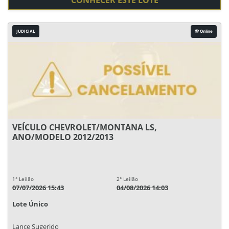
CONHECER ESTE LOTE
JUDICIAL
Online
VEÍCULO CHEVROLET/MONTANA LS,
ANO/MODELO 2012/2013
1° Leilão
2° Leilão
07/07/2026 15:43
04/08/2026 14:03
Lote Único
Lance Sugerido