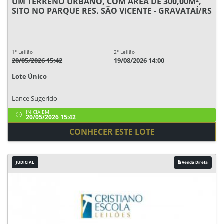
UM TERRENO URBANO, COM ÁREA DE 300,00M²,
SITO NO PARQUE RES. SÃO VICENTE - GRAVATAÍ/RS
1° Leilão
2° Leilão
20/05/2026 15:42
19/08/2026 14:00
Lote Único
Lance Sugerido
INICIA EM
20/05/2026 15:42
CONHECER ESTE LOTE
JUDICIAL
Venda Direta