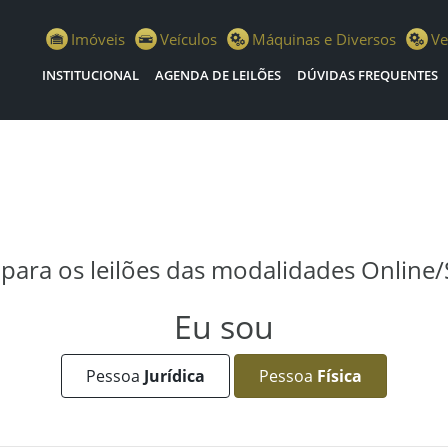
no Escola Leilões
Imóveis
Veículos
Máquinas e Diversos
Ve
INSTITUCIONAL
AGENDA DE LEILÕES
DÚVIDAS FREQUENTES
e para os leilões das modalidades Online
Eu sou
Pessoa
Jurídica
Pessoa
Física