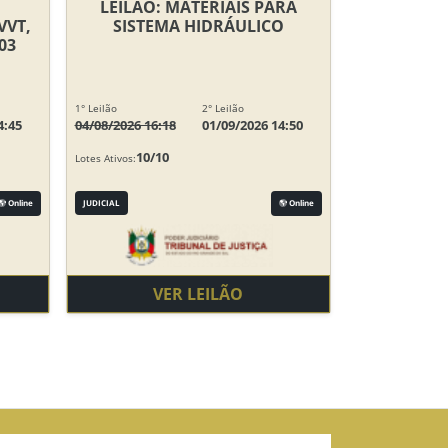
LEILÃO: MATERIAIS PARA
VVT,
SISTEMA HIDRÁULICO
03
1° Leilão
2° Leilão
4:45
04/08/2026 16:18
01/09/2026 14:50
10/10
Lotes Ativos:
Online
JUDICIAL
Online
VER LEILÃO