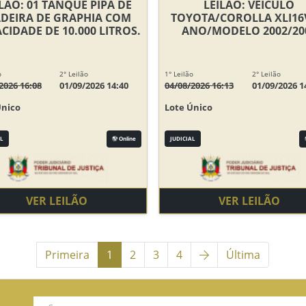
ILÃO: 01 TANQUE PIPA DE
LEILÃO: VEÍCULO
DEIRA DE GRAPHIA COM
TOYOTA/COROLLA XLI16
CIDADE DE 10.000 LITROS.
ANO/MODELO 2002/20
o
2° Leilão
1° Leilão
2° Leilão
2026 16:08
01/09/2026 14:40
04/08/2026 16:13
01/09/2026 1
Único
Lote Único
L
Online
JUDICIAL
VER LEILÃO
VER LEILÃO
(current)
Próxima
Primeira
1
2
3
4
Última