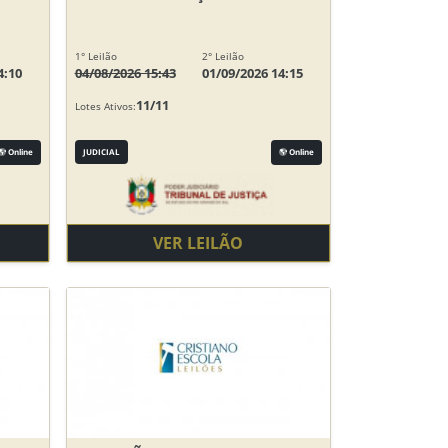
1° Leilão
2° Leilão
4:10
04/08/2026 15:43
01/09/2026 14:15
11/11
Lotes Ativos:
Online
JUDICIAL
Online
VER LEILÃO