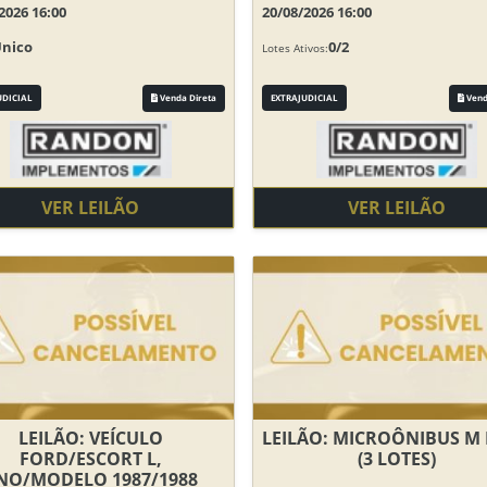
2026 16:00
20/08/2026 16:00
Único
0/2
Lotes Ativos:
UDICIAL
Venda Direta
EXTRAJUDICIAL
Vend
VER LEILÃO
VER LEILÃO
LEILÃO: VEÍCULO
LEILÃO: MICROÔNIBUS M
FORD/ESCORT L,
(3 LOTES)
NO/MODELO 1987/1988