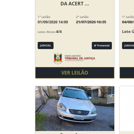
DA ACERT ...
1° Leilão
2° Leilão
1° Leilã
01/09/2026 14:00
21/07/2026 16:35
04/08/
4/4
Lote 
Lotes Ativos:
JUDICIAL
Presencial
JUDICIA
VER LEILÃO