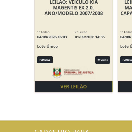
LEILÃO: VEÍCULO KIA
LE
MAGENTIS EX 2.0,
MA
ANO/MODELO 2007/2008
CAPA
1° Leilão
2° Leilão
1° Leilã
04/08/2026 16:03
01/09/2026 14:35
04/08/
Lote Único
Lote 
JUDICIAL
Online
JUDICIA
VER LEILÃO
CADASTRO PARA