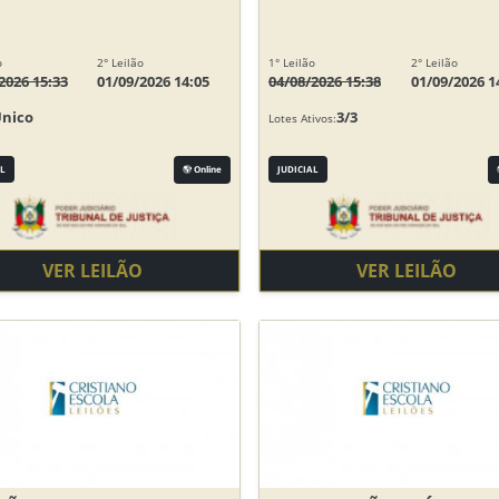
o
2° Leilão
1° Leilão
2° Leilão
2026 15:33
01/09/2026 14:05
04/08/2026 15:38
01/09/2026 1
Único
3/3
Lotes Ativos:
L
Online
JUDICIAL
VER LEILÃO
VER LEILÃO