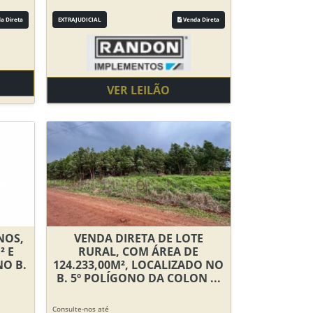
a Direta
EXTRAJUDICIAL
Venda Direta
VER LEILÃO
NOS,
VENDA DIRETA DE LOTE
² E
RURAL, COM ÁREA DE
NO B.
124.233,00M², LOCALIZADO NO
B. 5º POLÍGONO DA COLON ...
Consulte-nos até