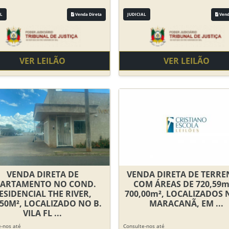
L
Venda Direta
JUDICIAL
Vend
VER LEILÃO
VER LEILÃO
VENDA DIRETA DE
VENDA DIRETA DE TERRE
ARTAMENTO NO COND.
COM ÁREAS DE 720,59m
ESIDENCIAL THE RIVER,
700,00m², LOCALIZADOS 
,50M², LOCALIZADO NO B.
MARACANÃ, EM ...
VILA FL ...
-nos até
Consulte-nos até