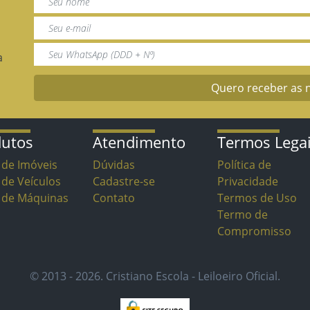
a
Quero receber as 
dutos
Atendimento
Termos Lega
 de Imóveis
Dúvidas
Política de
 de Veículos
Cadastre-se
Privacidade
o de Máquinas
Contato
Termos de Uso
Termo de
Compromisso
© 2013 - 2026. Cristiano Escola - Leiloeiro Oficial.