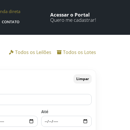
nda direta
Acessar o Portal
Quero me cadastrar!
CONTATO
Todos os Leilões
Todos os Lotes
Limpar
Até