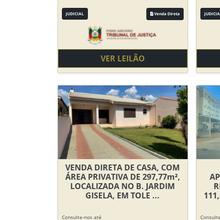
JUDICIAL
Venda Direta
JUDICIA
VER LEILÃO
VENDA DIRETA DE CASA, COM
ÁREA PRIVATIVA DE 297,77m²,
AP
LOCALIZADA NO B. JARDIM
R
GISELA, EM TOLE ...
111
Consulte-nos até
Consulte