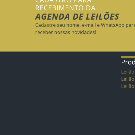
RECEBIMENTO DA
AGENDA DE LEILÕES
Cadastre seu nome, e-mail e WhatsApp par
receber nossas novidades!
Pro
Leilão
Leilão
Leilã