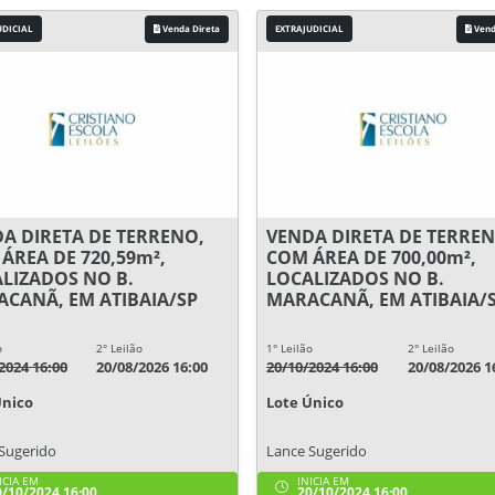
UDICIAL
Venda Direta
EXTRAJUDICIAL
Vend
A DIRETA DE TERRENO,
VENDA DIRETA DE TERREN
ÁREA DE 720,59m²,
COM ÁREA DE 700,00m²,
LIZADOS NO B.
LOCALIZADOS NO B.
CANÃ, EM ATIBAIA/SP
MARACANÃ, EM ATIBAIA/
o
2° Leilão
1° Leilão
2° Leilão
2024 16:00
20/08/2026 16:00
20/10/2024 16:00
20/08/2026 1
Único
Lote Único
Sugerido
Lance Sugerido
ICIA EM
INICIA EM
/10/2024 16:00
20/10/2024 16:00