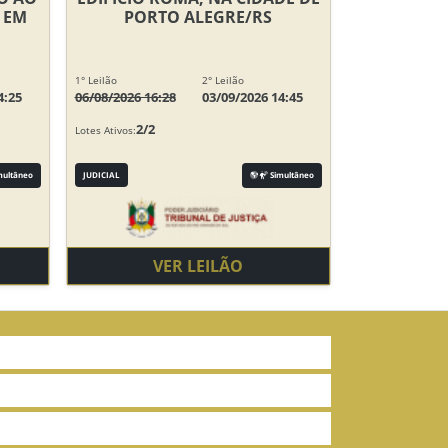
 EM
PORTO ALEGRE/RS
1° Leilão
2° Leilão
4:25
06/08/2026 16:28
03/09/2026 14:45
2/2
Lotes Ativos:
multâneo
JUDICIAL
Simultâneo
VER LEILÃO