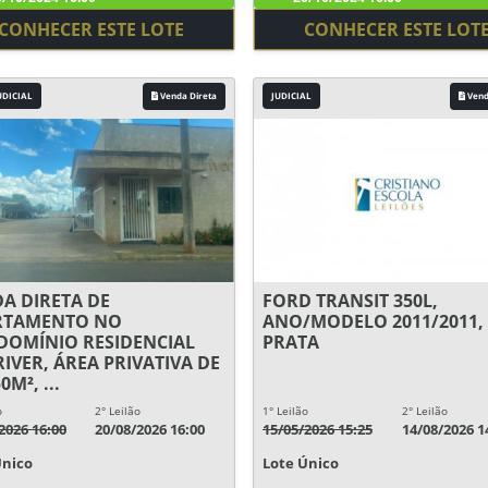
CONHECER ESTE LOTE
CONHECER ESTE LOT
UDICIAL
Venda Direta
JUDICIAL
Vend
A DIRETA DE
FORD TRANSIT 350L,
RTAMENTO NO
ANO/MODELO 2011/2011,
OMÍNIO RESIDENCIAL
PRATA
RIVER, ÁREA PRIVATIVA DE
0M², ...
o
2° Leilão
1° Leilão
2° Leilão
2026 16:00
20/08/2026 16:00
15/05/2026 15:25
14/08/2026 1
Único
Lote Único