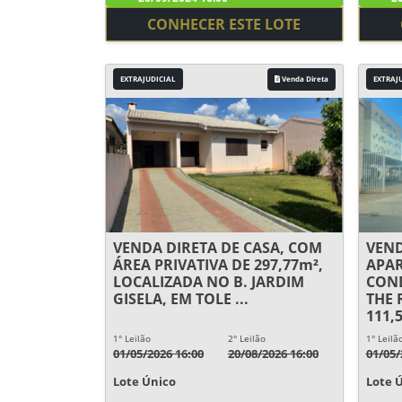
CONHECER ESTE LOTE
EXTRAJUDICIAL
Venda Direta
EXTRAJ
VENDA DIRETA DE CASA, COM
VEND
ÁREA PRIVATIVA DE 297,77m²,
APA
LOCALIZADA NO B. JARDIM
COND
GISELA, EM TOLE ...
THE 
111,5
1° Leilão
2° Leilão
1° Leilã
01/05/2026 16:00
20/08/2026 16:00
01/05/
Lote Único
Lote 