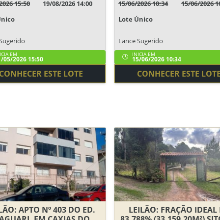
2026 15:50
19/08/2026 14:00
15/06/2026 10:34
15/06/2026 1
Único
Lote Único
Sugerido
Lance Sugerido
ICIA EM
INICIA EM
/05/2026 15:50
15/06/2026 10:34
CONHECER ESTE LOTE
CONHECER ESTE LOT
LÃO: APTO Nº 403 DO ED.
LEILÃO: FRAÇÃO IDEAL
AGUARI, EM CAXIAS DO
83,788% (33.159,20M²) SI