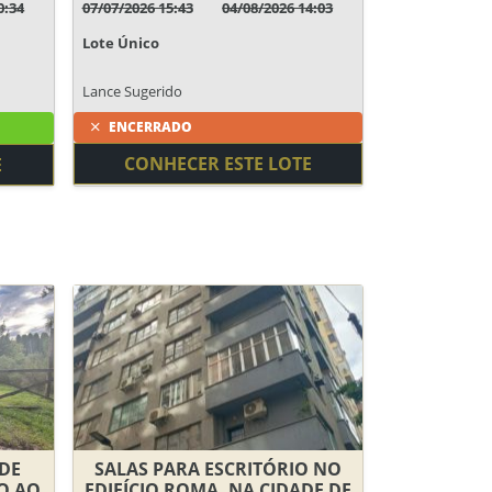
0:34
07/07/2026 15:43
04/08/2026 14:03
Lote Único
Lance Sugerido
ENCERRADO
CONHECER ESTE LOTE
E
 DE
SALAS PARA ESCRITÓRIO NO
TO AO
EDIFÍCIO ROMA, NA CIDADE DE