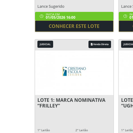
Lance Sugerido
Lance 
INICIA EM
IN
01/05/2026 16:00
01
CONHECER ESTE LOTE
JUDICIAL
Venda Direta
JUDICIA
LOTE 1: MARCA NOMINATIVA
LOTE
“FRILLEY”
“UGH
1° Leilão
2° Leilão
1° Leilã