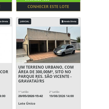
E
CONHECER ESTE LOTE
a Direta
JUDICIAL
Venda Direta
UM TERRENO URBANO, COM
 COR
ÁREA DE 300,00M², SITO NO
PARQUE RES. SÃO VICENTE -
GRAVATAÍ/RS
1° Leilão
2° Leilão
4:00
20/05/2026 15:42
19/08/2026 14:00
Lote Único