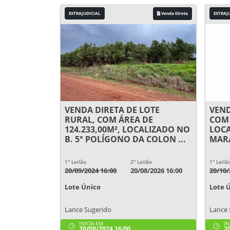
EXTRAJUDICIAL
Venda Direta
EXTRAJ
VENDA DIRETA DE LOTE
VEND
RURAL, COM ÁREA DE
COM 
124.233,00M², LOCALIZADO NO
LOCA
B. 5° POLÍGONO DA COLON ...
MARA
1° Leilão
2° Leilão
1° Leilã
20/09/2024 16:00
20/08/2026 16:00
20/10/
Lote Único
Lote 
Lance Sugerido
Lance 
INICIA EM
IN
20/09/2024 16:00
20