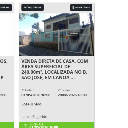
a Direta
EXTRAJUDICIAL
Venda Direta
OS,
VENDA DIRETA DE CASA, COM
ÁREA SUPERFICIAL DE
240,00m², LOCALIZADA NO B.
SP
SÃO JOSÉ, EM CANOA ...
1° Leilão
2° Leilão
6:00
01/05/2026 16:00
20/08/2026 16:00
Lote Único
Lance Sugerido
INICIA EM
01/05/2026 16:00