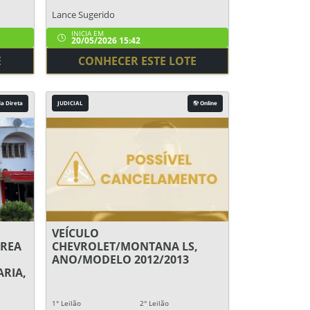
Lance Sugerido
INICIA EM
20/05/2026 15:42
E
CONHECER ESTE LOTE
a Direta
JUDICIAL
Online
VEÍCULO
REA
CHEVROLET/MONTANA LS,
ANO/MODELO 2012/2013
RIA,
1° Leilão
2° Leilão