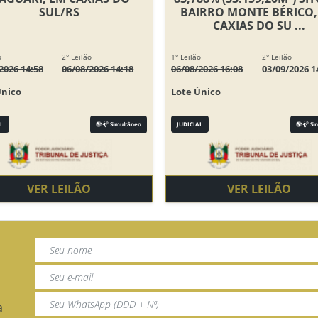
SUL/RS
BAIRRO MONTE BÉRICO,
CAXIAS DO SU ...
o
2° Leilão
1° Leilão
2° Leilão
2026 14:58
06/08/2026 14:18
06/08/2026 16:08
03/09/2026 1
Único
Lote Único
L
Simultâneo
JUDICIAL
Si
VER LEILÃO
VER LEILÃO
a