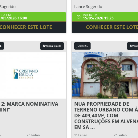
Sugerido
Lance Sugerido
ICIA EM
INICIA EM
/05/2026 16:00
15/05/2026 15:25
CONHECER ESTE LOTE
CONHECER ESTE LOT
L
Venda Direta
JUDICIAL
Vend
 2: MARCA NOMINATIVA
NUA PROPRIEDADE DE
INI”
TERRENO URBANO COM Á
DE 409,40M², COM
CONSTRUÇÕES EM ALVENA
EM SA ...
o
2° Leilão
1° Leilão
2° Leilão