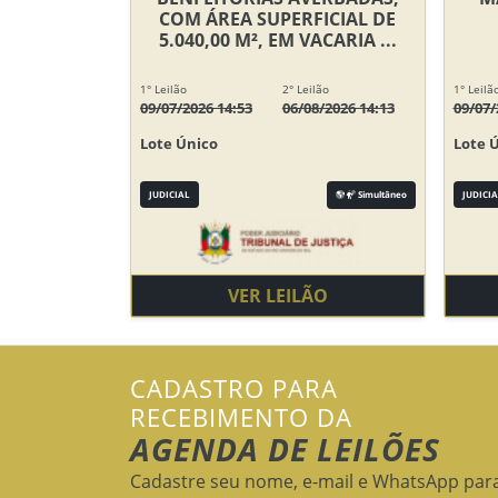
COM ÁREA SUPERFICIAL DE
5.040,00 M², EM VACARIA ...
1° Leilão
2° Leilão
1° Leilã
09/07/2026 14:53
06/08/2026 14:13
09/07/
Lote Único
Lote 
JUDICIAL
Simultâneo
JUDICIA
VER LEILÃO
CADASTRO PARA
RECEBIMENTO DA
AGENDA DE LEILÕES
Cadastre seu nome, e-mail e WhatsApp par