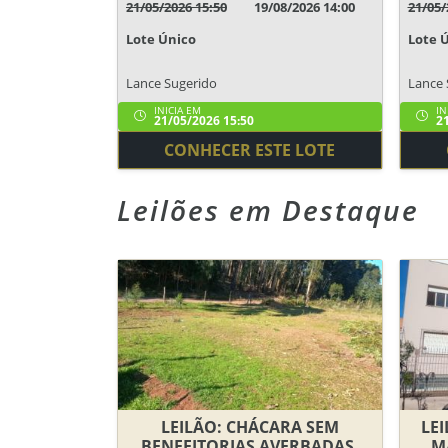
21/05/2026 15:50
19/08/2026 14:00
21/05/
Lote Único
Lote 
Lance Sugerido
Lance 
INICIA EM
IN
21/05/2026 15:50
21
CONHECER ESTE LOTE
Leilões em Destaque
LEILÃO: CHÁCARA SEM
LEI
BENFEITORIAS AVERBADAS,
M