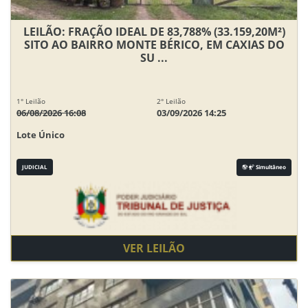
LEILÃO: FRAÇÃO IDEAL DE 83,788% (33.159,20M²)
SITO AO BAIRRO MONTE BÉRICO, EM CAXIAS DO
SU ...
1° Leilão
2° Leilão
06/08/2026 16:08
03/09/2026 14:25
Lote Único
JUDICIAL
Simultâneo
VER LEILÃO