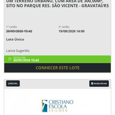
UM TERRENO URBANO, COM ÁREA DE 300,00M²,
SITO NO PARQUE RES. SÃO VICENTE - GRAVATAÍ/RS
1° Leilão
2° Leilão
20/05/2026 15:42
19/08/2026 14:00
Lote Único
Lance Sugerido
INICIA EM
20/05/2026 15:42
CONHECER ESTE LOTE
JUDICIAL
Venda Direta