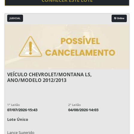
CONHECER ESTE LOTE
JUDICIAL
Online
VEÍCULO CHEVROLET/MONTANA LS,
ANO/MODELO 2012/2013
1° Leilão
2° Leilão
07/07/2026 15:43
04/08/2026 14:03
Lote Único
Lance Sugerido