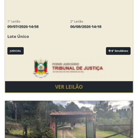
1° Leilão
2° Leilão
09/07/2026 14:58
06/08/2026 14:18
Lote Único
JUDICIAL
Simultâneo
VER LEILÃO