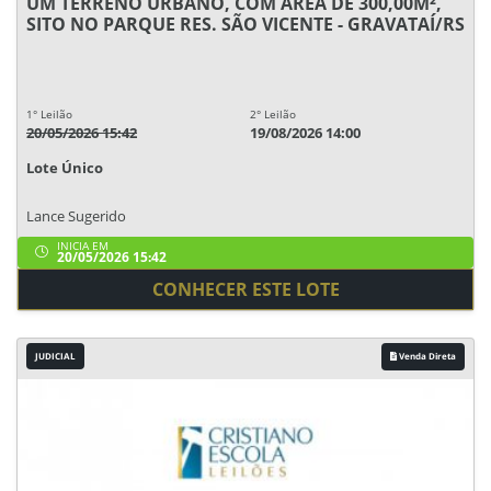
UM TERRENO URBANO, COM ÁREA DE 300,00M²,
SITO NO PARQUE RES. SÃO VICENTE - GRAVATAÍ/RS
1° Leilão
2° Leilão
20/05/2026 15:42
19/08/2026 14:00
Lote Único
Lance Sugerido
INICIA EM
20/05/2026 15:42
CONHECER ESTE LOTE
JUDICIAL
Venda Direta