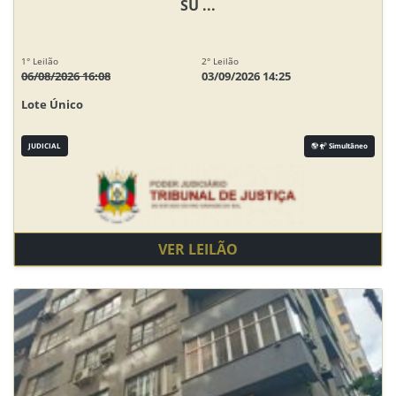
SU ...
1° Leilão
2° Leilão
06/08/2026 16:08
03/09/2026 14:25
Lote Único
JUDICIAL
Simultâneo
VER LEILÃO