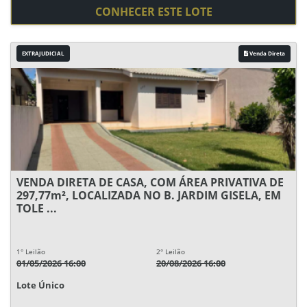
CONHECER ESTE LOTE
EXTRAJUDICIAL
Venda Direta
VENDA DIRETA DE CASA, COM ÁREA PRIVATIVA DE
297,77m², LOCALIZADA NO B. JARDIM GISELA, EM
TOLE ...
1° Leilão
2° Leilão
01/05/2026 16:00
20/08/2026 16:00
Lote Único