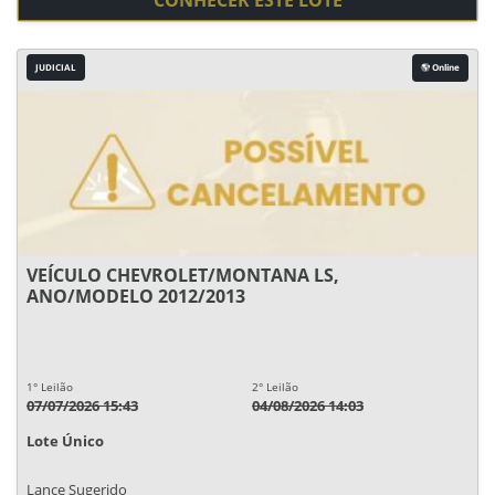
CONHECER ESTE LOTE
JUDICIAL
Online
VEÍCULO CHEVROLET/MONTANA LS,
ANO/MODELO 2012/2013
1° Leilão
2° Leilão
07/07/2026 15:43
04/08/2026 14:03
Lote Único
Lance Sugerido