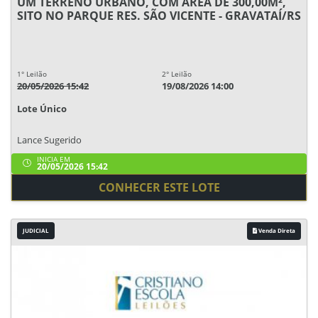
UM TERRENO URBANO, COM ÁREA DE 300,00M²,
SITO NO PARQUE RES. SÃO VICENTE - GRAVATAÍ/RS
1° Leilão
2° Leilão
20/05/2026 15:42
19/08/2026 14:00
Lote Único
Lance Sugerido
INICIA EM
20/05/2026 15:42
CONHECER ESTE LOTE
JUDICIAL
Venda Direta