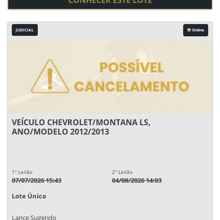
CONHECER ESTE LOTE
JUDICIAL
Online
VEÍCULO CHEVROLET/MONTANA LS,
ANO/MODELO 2012/2013
1° Leilão
2° Leilão
07/07/2026 15:43
04/08/2026 14:03
Lote Único
Lance Sugerido