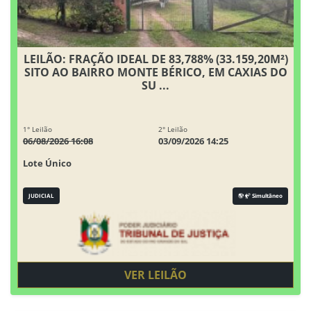
LEILÃO: FRAÇÃO IDEAL DE 83,788% (33.159,20M²)
SITO AO BAIRRO MONTE BÉRICO, EM CAXIAS DO
SU ...
1° Leilão
2° Leilão
06/08/2026 16:08
03/09/2026 14:25
Lote Único
JUDICIAL
Simultâneo
VER LEILÃO