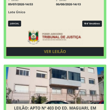
1° Leilão
2° Leilão
09/07/2026 14:53
06/08/2026 14:13
Lote Único
JUDICIAL
Simultâneo
VER LEILÃO
LEILÃO: APTO Nº 403 DO ED. MAGUARI, EM