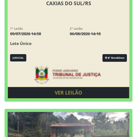
CAXIAS DO SUL/RS
1° Leilão
2° Leilão
09/07/2026 14:58
06/08/2026 14:18
Lote Único
JUDICIAL
Simultâneo
VER LEILÃO