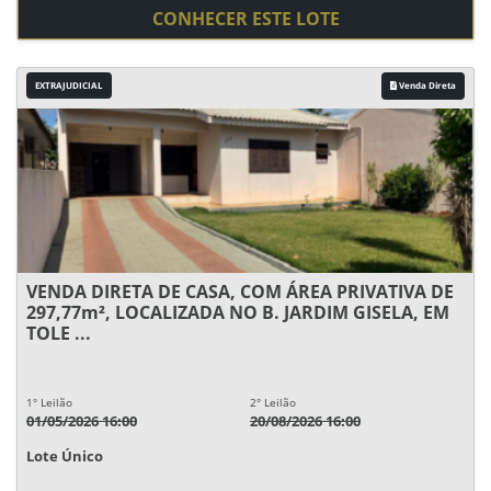
CONHECER ESTE LOTE
EXTRAJUDICIAL
Venda Direta
VENDA DIRETA DE CASA, COM ÁREA PRIVATIVA DE
297,77m², LOCALIZADA NO B. JARDIM GISELA, EM
TOLE ...
1° Leilão
2° Leilão
01/05/2026 16:00
20/08/2026 16:00
Lote Único