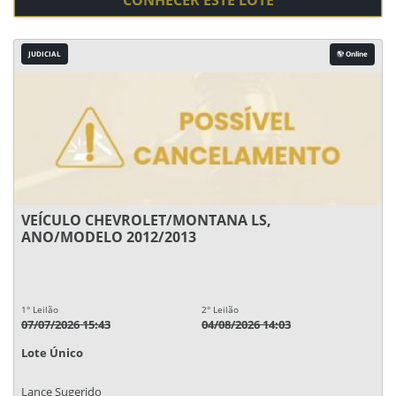
CONHECER ESTE LOTE
JUDICIAL
Online
VEÍCULO CHEVROLET/MONTANA LS,
ANO/MODELO 2012/2013
1° Leilão
2° Leilão
07/07/2026 15:43
04/08/2026 14:03
Lote Único
Lance Sugerido