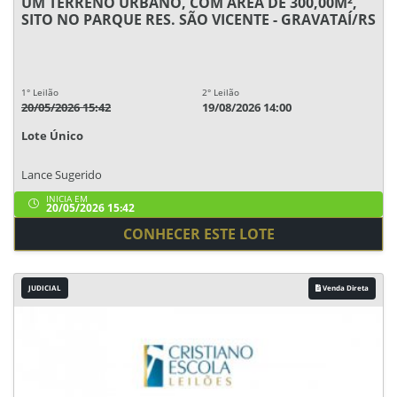
UM TERRENO URBANO, COM ÁREA DE 300,00M²,
SITO NO PARQUE RES. SÃO VICENTE - GRAVATAÍ/RS
1° Leilão
2° Leilão
20/05/2026 15:42
19/08/2026 14:00
Lote Único
Lance Sugerido
INICIA EM
20/05/2026 15:42
CONHECER ESTE LOTE
JUDICIAL
Venda Direta