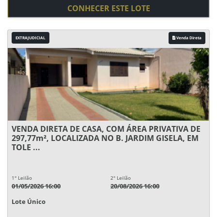
CONHECER ESTE LOTE
EXTRAJUDICIAL
Venda Direta
VENDA DIRETA DE CASA, COM ÁREA PRIVATIVA DE
297,77m², LOCALIZADA NO B. JARDIM GISELA, EM
TOLE ...
1° Leilão
2° Leilão
01/05/2026 16:00
20/08/2026 16:00
Lote Único