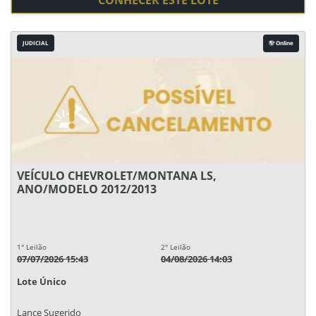
CONHECER ESTE LOTE
JUDICIAL
Online
VEÍCULO CHEVROLET/MONTANA LS,
ANO/MODELO 2012/2013
1° Leilão
2° Leilão
07/07/2026 15:43
04/08/2026 14:03
Lote Único
Lance Sugerido