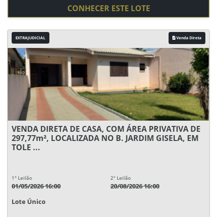
CONHECER ESTE LOTE
EXTRAJUDICIAL
Venda Direta
VENDA DIRETA DE CASA, COM ÁREA PRIVATIVA DE
297,77m², LOCALIZADA NO B. JARDIM GISELA, EM
TOLE ...
1° Leilão
2° Leilão
01/05/2026 16:00
20/08/2026 16:00
Lote Único