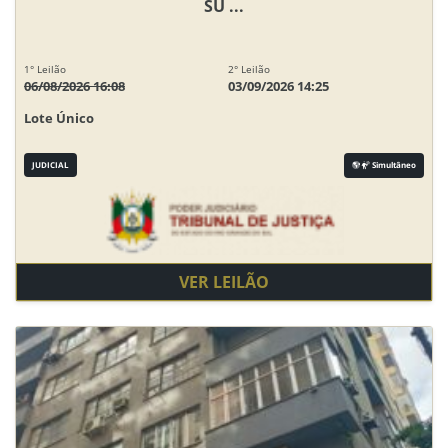
SU ...
1° Leilão
2° Leilão
06/08/2026 16:08
03/09/2026 14:25
Lote Único
JUDICIAL
Simultâneo
VER LEILÃO