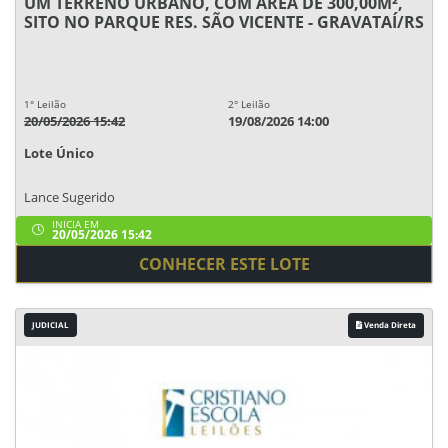
UM TERRENO URBANO, COM ÁREA DE 300,00M²,
SITO NO PARQUE RES. SÃO VICENTE - GRAVATAÍ/RS
1° Leilão
2° Leilão
20/05/2026 15:42
19/08/2026 14:00
Lote Único
Lance Sugerido
INICIA EM
20/05/2026 15:42
CONHECER ESTE LOTE
JUDICIAL
Venda Direta