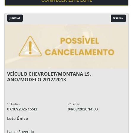
CONHECER ESTE LOTE
JUDICIAL
Online
VEÍCULO CHEVROLET/MONTANA LS,
ANO/MODELO 2012/2013
1° Leilão
2° Leilão
07/07/2026 15:43
04/08/2026 14:03
Lote Único
Lance Sugerido