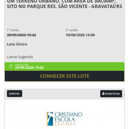
UM TERRENO URBANO, COM ÁREA DE 300,00M²,
SITO NO PARQUE RES. SÃO VICENTE - GRAVATAÍ/RS
1° Leilão
2° Leilão
20/05/2026 15:42
19/08/2026 14:00
Lote Único
Lance Sugerido
INICIA EM
20/05/2026 15:42
CONHECER ESTE LOTE
JUDICIAL
Venda Direta