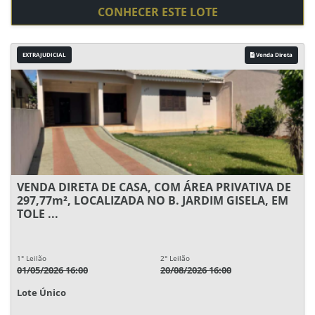
CONHECER ESTE LOTE
EXTRAJUDICIAL
Venda Direta
VENDA DIRETA DE CASA, COM ÁREA PRIVATIVA DE
297,77m², LOCALIZADA NO B. JARDIM GISELA, EM
TOLE ...
1° Leilão
2° Leilão
01/05/2026 16:00
20/08/2026 16:00
Lote Único