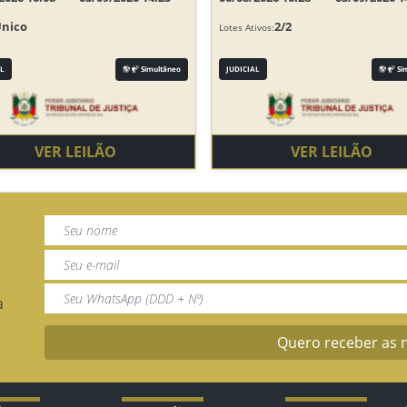
Único
2/2
Lotes Ativos:
L
Simultâneo
JUDICIAL
Si
VER LEILÃO
VER LEILÃO
a
Quero receber as 