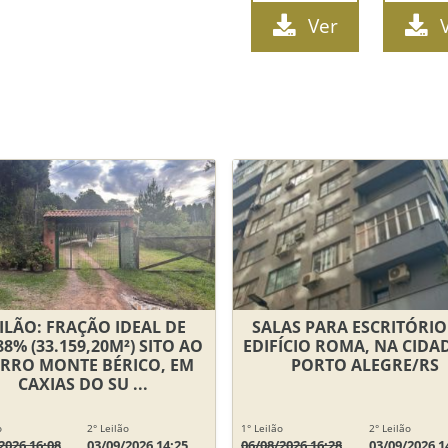
Ver
ILÃO: FRAÇÃO IDEAL DE
SALAS PARA ESCRITÓRI
88% (33.159,20M²) SITO AO
EDIFÍCIO ROMA, NA CIDA
IRRO MONTE BÉRICO, EM
PORTO ALEGRE/RS
CAXIAS DO SU ...
o
2° Leilão
1° Leilão
2° Leilão
2026 16:08
03/09/2026 14:25
06/08/2026 16:28
03/09/2026 1