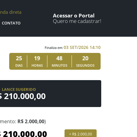
nda direta
Acessar o Portal
Quero me cadastrar!
CONTATO
03 SET/2026 14:10
Finaliza em
25
19
48
19
DIAS
HORAS
MINUTOS
SEGUNDOS
LANCE SUGERIDO
$ 210.000,00
emento:
R$ 2.000,00
)
+ R$ 2.000,00