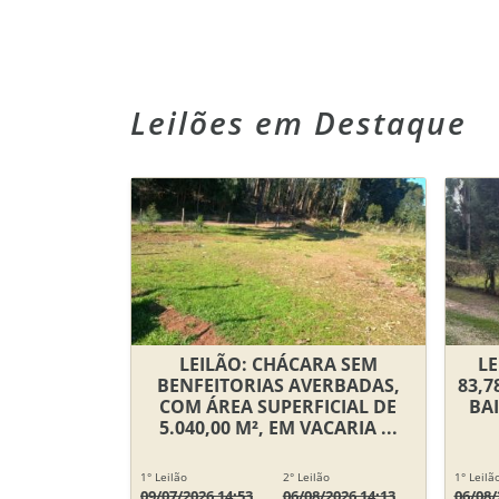
Leilões em Destaque
LEILÃO: CHÁCARA SEM
LE
BENFEITORIAS AVERBADAS,
83,7
COM ÁREA SUPERFICIAL DE
BA
5.040,00 M², EM VACARIA ...
1° Leilão
2° Leilão
1° Leilã
09/07/2026 14:53
06/08/2026 14:13
06/08/