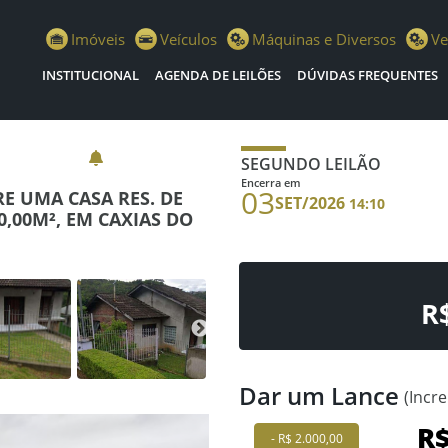
istiano Escola Leilões
Imóveis
Veículos
Máquinas e Diversos
Ve
INSTITUCIONAL
AGENDA DE LEILÕES
DÚVIDAS FREQUENTES
SEGUNDO LEILÃO
Encerra em
03
RE UMA CASA RES. DE
SET/2026
14:10
0,00M², EM CAXIAS DO
R
Dar um Lance
(Incr
- R$ 2.000,00