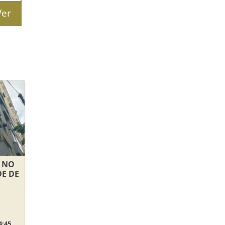
Ver
O NO
DE DE
4:45