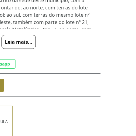
istrito da séde deste município, com a
rontando: ao norte, com terras do lote
zoi; ao sul, com terras do mesmo lote nº
 leste, também com parte do lote nº 21,
cele Metalúrgica Ltda., e, ao oeste, com
ores informações quanto aos demais
Leia mais...
ere-se a consulta à Matrícula nº 3.369 do
a, da Comarca de Caxias do Sul/RS.
tsapp
o
CULA