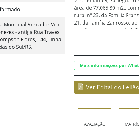
Vitor Emanuel, 7a. légua, d
área de 77.065,80 m2., conf
nformado
rural nº 23, da Família Fran
21, da Família Zanrosso; ao
a Municipal Vereador Vice
que ficará pertencendo à Ge
nezes - antiga Rua Traves
terras da nona légua”. Mai
ompson Flores, 144, Linha
registros e averbações, sug
xias do Sul/RS.
Registro de Imóveis, 1ª Zon
Mais informações por Wha
Ver Edital do Leilã
AVALIAÇÃO
MATRÍ