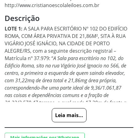
http://www.cristianoescolaleiloes.com.br
Descrição
LOTE 1:
A SALA PARA ESCRITÓRIO Nº 102 DO EDIFÍCIO
ROMA, COM ÁREA PRIVATIVA DE 21,86M², SITA À RUA
VIGÁRIO JOSÉ IGNÁCIO, NA CIDADE DE PORTO
ALEGRE/RS, com a seguinte descrição registral –
Matrícula nº 37.979: “
A Sala para escritório no 102, do
Edificio Roma, sito na rua Vigário José Ignacio no 566, de
centro, a primeira a esquerda de quem saindo elevador,
com 31,22mq de área total e 21,86mg área própria,
correspondendo-lhe uma parte ideal de 9,36/1.061,87
nas coisas e dependências comuns e a fração de
31,22/3.578,47 terreno, o qual mede 17,30m de frente a
rua Vigário José Ignácio, a oeste, fazendo esquina em
Leia mais...
bizel, com a avenida Senador Salgado Filho, onde mede
13,82m de frente ao sul, no lado leste mede 13,00m e
divide com imóvel de herdeiros do Dr. Hercilio
Mais informações por Whatsapp