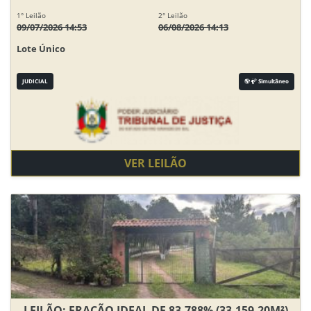
1° Leilão
2° Leilão
09/07/2026 14:53
06/08/2026 14:13
Lote Único
JUDICIAL
Simultâneo
VER LEILÃO
LEILÃO: FRAÇÃO IDEAL DE 83,788% (33.159,20M²)