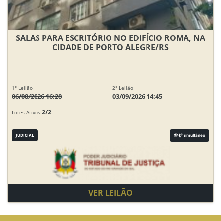
SALAS PARA ESCRITÓRIO NO EDIFÍCIO ROMA, NA
CIDADE DE PORTO ALEGRE/RS
1° Leilão
2° Leilão
06/08/2026 16:28
03/09/2026 14:45
2/2
Lotes Ativos:
JUDICIAL
Simultâneo
VER LEILÃO