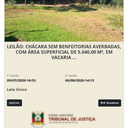
LEILÃO: CHÁCARA SEM BENFEITORIAS AVERBADAS,
COM ÁREA SUPERFICIAL DE 5.040,00 M², EM
VACARIA ...
1° Leilão
2° Leilão
09/07/2026 14:53
06/08/2026 14:13
Lote Único
JUDICIAL
Simultâneo