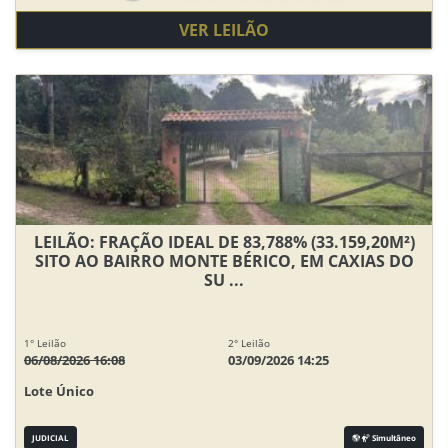
VER LEILÃO
LEILÃO: FRAÇÃO IDEAL DE 83,788% (33.159,20M²)
SITO AO BAIRRO MONTE BÉRICO, EM CAXIAS DO
SU ...
1° Leilão
2° Leilão
06/08/2026 16:08
03/09/2026 14:25
Lote Único
JUDICIAL
Simultâneo