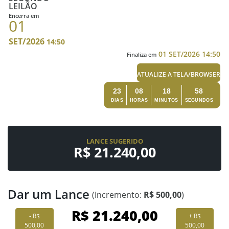
LEILÃO
Encerra em
01
SET/2026
14:50
01 SET/2026 14:50
Finaliza em
ATUALIZE A TELA/BROWSER
23
08
18
57
DIAS
HORAS
MINUTOS
SEGUNDOS
LANCE SUGERIDO
R$ 21.240,00
Dar um Lance
(Incremento:
R$ 500,00
)
- R$
+ R$
500,00
500,00