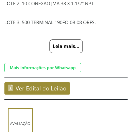
LOTE 2: 10 CONEXAO JMA 38 X 1.1/2" NPT
LOTE 3: 500 TERMINAL 190FO-08-08 ORFS.
LOTE 4: 200 TERMINAL 190FO-08-06 ORFS.
Leia mais...
LOTE 5: 20 TERMINAL 145FO-16-16 ORFS.
Mais informações por Whatsapp
LOTE 6: 100 TERMINAL 100MJ-04-04 JIC.
Ver Edital do Leilão
LOTE 7: 100 TERMINAL 100MO-08-06 ORFS.
LOTE 8: 20 CONEXAO UCA 20.
AVALIAÇÃO