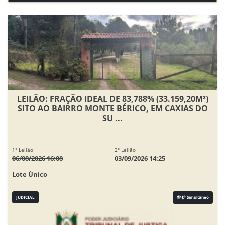
LEILÃO: FRAÇÃO IDEAL DE 83,788% (33.159,20M²)
SITO AO BAIRRO MONTE BÉRICO, EM CAXIAS DO
SU ...
1° Leilão
2° Leilão
06/08/2026 16:08
03/09/2026 14:25
Lote Único
JUDICIAL
Simultâneo