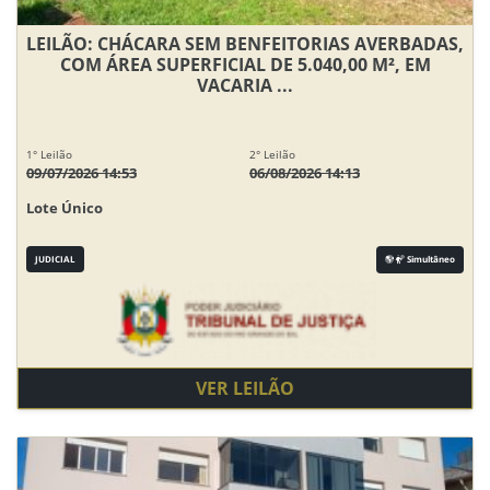
LEILÃO: CHÁCARA SEM BENFEITORIAS AVERBADAS,
COM ÁREA SUPERFICIAL DE 5.040,00 M², EM
VACARIA ...
1° Leilão
2° Leilão
09/07/2026 14:53
06/08/2026 14:13
Lote Único
JUDICIAL
Simultâneo
VER LEILÃO