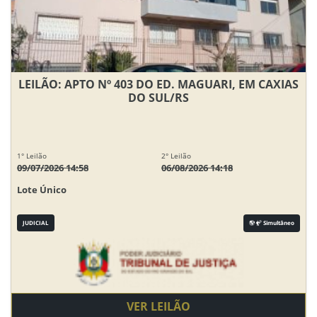
LEILÃO: APTO Nº 403 DO ED. MAGUARI, EM CAXIAS
DO SUL/RS
1° Leilão
2° Leilão
09/07/2026 14:58
06/08/2026 14:18
Lote Único
JUDICIAL
Simultâneo
VER LEILÃO